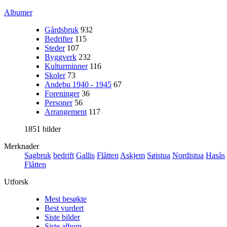
Albumer
Gårdsbruk
932
Bedrifter
115
Steder
107
Byggverk
232
Kulturminner
116
Skoler
73
Andebu 1940 - 1945
67
Foreninger
36
Personer
56
Arrangement
117
1851 bilder
Merknader
Sagbruk
bedrift
Gallis
Flåtten
Askjem
Søistua
Nordistua
Hasås
Flåtten
Utforsk
Mest besøkte
Best vurdert
Siste bilder
Siste album