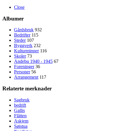
Close
Albumer
Gårdsbruk
932
Bedrifter
115
Steder
107
Byggverk
232
Kulturminner
116
Skoler
73
Andebu 1940 - 1945
67
Foreninger
36
Personer
56
Arrangement
117
Relaterte merknader
Sagbruk
bedrift
Gallis
Flåtten
Askjem
Søistua