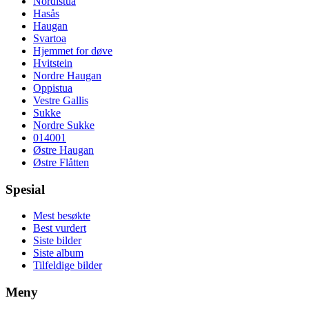
Nordistua
Hasås
Haugan
Svartoa
Hjemmet for døve
Hvitstein
Nordre Haugan
Oppistua
Vestre Gallis
Sukke
Nordre Sukke
014001
Østre Haugan
Østre Flåtten
Spesial
Mest besøkte
Best vurdert
Siste bilder
Siste album
Tilfeldige bilder
Meny