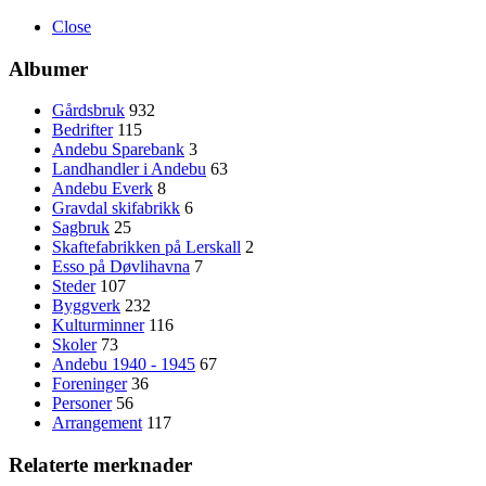
Close
Albumer
Gårdsbruk
932
Bedrifter
115
Andebu Sparebank
3
Landhandler i Andebu
63
Andebu Everk
8
Gravdal skifabrikk
6
Sagbruk
25
Skaftefabrikken på Lerskall
2
Esso på Døvlihavna
7
Steder
107
Byggverk
232
Kulturminner
116
Skoler
73
Andebu 1940 - 1945
67
Foreninger
36
Personer
56
Arrangement
117
Relaterte merknader