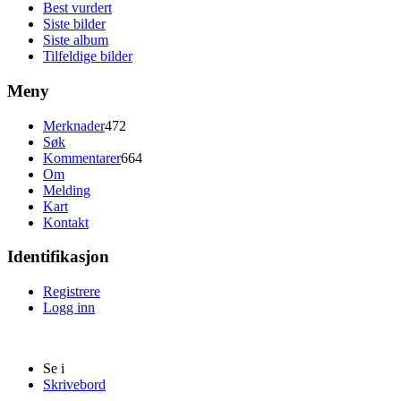
Best vurdert
Siste bilder
Siste album
Tilfeldige bilder
Meny
Merknader
472
Søk
Kommentarer
664
Om
Melding
Kart
Kontakt
Identifikasjon
Registrere
Logg inn
Se i
Skrivebord