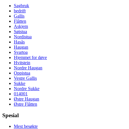
Sagbruk
bedrift
Gallis
Flåtten
Askjem
Søistua
Nordistua
Hasås
Haugan
Svartoa
Hjemmet for døve
Hvitstein
Nordre Haugan
Oppistua
Vestre Gallis
Sukke
Nordre Sukke
014001
Østre Haugan
Østre Flåtten
Spesial
Mest besøkte