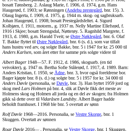
bosatt Tønsberg. 2. Aslaug Marie, f. 1906, d. 1974, g.m. Hans
Haugerød, f. 1903; se Rønningen (
Andebu prestegård
, bnr. 15). 3.
Olaug Ingerta, f. 1909, d. 1975, g. 1944 m. skog- og sagbruksarb.
Johan Haugerød, f. 1908; bosatt Prestegårdsfeltet. 4. Sigurd
Kolbjørn, f. 1911, motorm., g. 1937 m. Nelly Martine Ellefsrød, f.
1916 i Skjee; bosatt Strengsdal, Nøtterøy. 5. Ragnhild Margrete, f.
1913, d. 1980, g.m. Harald Tveit; se
Østre Nøklegård
, bnr. 6. Olaf
T. Bakke flyttet til
Østre Nøklegård
, bnr. 6 (s. d.), som var tilfalt
hans hustru ved arv, og solgte Bakke, bnr. 5 i 1947 for kr. 25 000 til
Anders Karlsen
, som året etter for samme pris solgte videre til
Albert Bager
1948—57. F. 1912, d. 1986, skogsarb. (en tid
veivokter), g. 1947 m. Bertha Sofie Stålerød, f. 1917, d. 1989. Barn:
Anders Kristian, f. 1950, se
Ådne
, bnr. 3, hvor også foreldrene bor.
Bager kjøpte bnr. 8 (s. d.) og solgte bnr. 5 i 1957 for kr. 34 000 til
Anders Døvle
(personalia, se
Døvle
, bnr. 3). Han byttet 1959 jord og
skog med
Lars Holmen
på bnr. 4, slik at Døvle fikk det meste av
Holmens skog og Holmen all jorda og en del av skogen; fra Holmen
gikk så dette over til
Vidaråsen Landsby
. Albert Bager hadde
beholdt framhuset. I 1968 ble bnr. 5 overtatt av sønn
Rolf Døvle
1968—2016. Personalia, se
Vestre Skorge
, bnr. 1
Skuggen. Overtatt av sønnen
Roar Døvle
2016— . Personalia, se
Vestre Skorge
, bnr. 1 Skuggen.