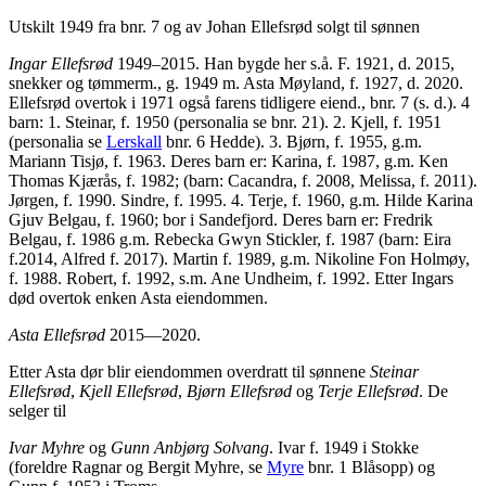
Utskilt 1949 fra bnr. 7 og av Johan Ellefsrød solgt til sønnen
Ingar Ellefsrød
1949–2015. Han bygde her s.å. F. 1921, d. 2015,
snekker og tømmerm., g. 1949 m. Asta Møyland, f. 1927, d. 2020.
Ellefsrød overtok i 1971 også farens tidligere eiend., bnr. 7 (s. d.). 4
barn: 1. Steinar, f. 1950 (personalia se bnr. 21). 2. Kjell, f. 1951
(personalia se
Lerskall
bnr. 6 Hedde). 3. Bjørn, f. 1955, g.m.
Mariann Tisjø, f. 1963. Deres barn er: Karina, f. 1987, g.m. Ken
Thomas Kjærås, f. 1982; (barn: Cacandra, f. 2008, Melissa, f. 2011).
Jørgen, f. 1990. Sindre, f. 1995. 4. Terje, f. 1960, g.m. Hilde Karina
Gjuv Belgau, f. 1960; bor i Sandefjord. Deres barn er: Fredrik
Belgau, f. 1986 g.m. Rebecka Gwyn Stickler, f. 1987 (barn: Eira
f.2014, Alfred f. 2017). Martin f. 1989, g.m. Nikoline Fon Holmøy,
f. 1988. Robert, f. 1992, s.m. Ane Undheim, f. 1992. Etter Ingars
død overtok enken Asta eiendommen.
Asta Ellefsrød
2015—2020.
Etter Asta dør blir eiendommen overdratt til sønnene
Steinar
Ellefsrød
,
Kjell Ellefsrød
,
Bjørn Ellefsrød
og
Terje Ellefsrød
. De
selger til
Ivar Myhre
og
Gunn Anbjørg Solvang
. Ivar f. 1949 i Stokke
(foreldre Ragnar og Bergit Myhre, se
Myre
bnr. 1 Blåsopp) og