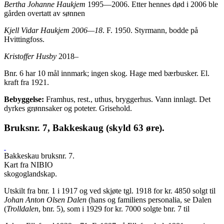
Bertha Johanne Haukjem
1995—2006. Etter hennes død i 2006 ble
gården overtatt av sønnen
Kjell Vidar Haukjem 2006—18
. F. 1950. Styrmann, bodde på
Hvittingfoss.
Kristoffer Husby
2018–
Bnr. 6 har 10 mål innmark; ingen skog. Hage med bærbusker. El.
kraft fra 1921.
Bebyggelse:
Framhus, rest., uthus, bryggerhus. Vann innlagt. Det
dyrkes grønnsaker og poteter. Grisehold.
Bruksnr. 7, Bakkeskaug (skyld 63 øre).
Bakkeskau bruksnr. 7.
Kart fra NIBIO
skogoglandskap.
Utskilt fra bnr. 1 i 1917 og ved skjøte tgl. 1918 for kr. 4850 solgt til
Johan Anton Olsen Dalen
(hans og familiens personalia, se Dalen
(
Trolldalen
, bnr. 5), som i 1929 for kr. 7000 solgte bnr. 7 til