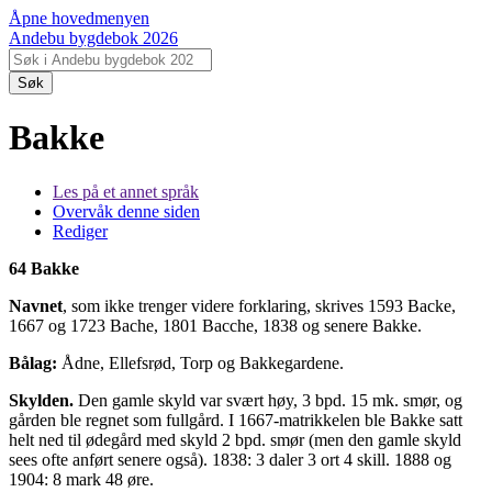
Åpne hovedmenyen
Andebu bygdebok 2026
Søk
Bakke
Les på et annet språk
Overvåk denne siden
Rediger
64 Bakke
Navnet
, som ikke trenger videre forklaring, skrives 1593 Backe,
1667 og 1723 Bache, 1801 Bacche, 1838 og senere Bakke.
Bålag:
Ådne, Ellefsrød, Torp og Bakkegardene.
Skylden.
Den gamle skyld var svært høy, 3 bpd. 15 mk. smør, og
gården ble regnet som fullgård. I 1667-matrikkelen ble Bakke satt
helt ned til ødegård med skyld 2 bpd. smør (men den gamle skyld
sees ofte anført senere også). 1838: 3 daler 3 ort 4 skill. 1888 og
1904: 8 mark 48 øre.