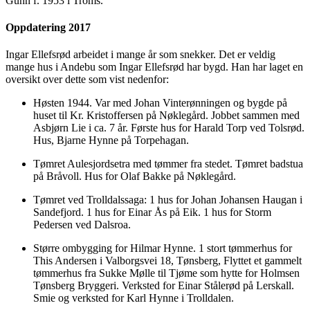
Gunn f. 1953 i Troms.
Oppdatering 2017
Ingar Ellefsrød arbeidet i mange år som snekker. Det er veldig
mange hus i Andebu som Ingar Ellefsrød har bygd. Han har laget en
oversikt over dette som vist nedenfor:
Høsten 1944. Var med Johan Vinterønningen og bygde på
huset til Kr. Kristoffersen på Nøklegård. Jobbet sammen med
Asbjørn Lie i ca. 7 år. Første hus for Harald Torp ved Tolsrød.
Hus, Bjarne Hynne på Torpehagan.
Tømret Aulesjordsetra med tømmer fra stedet. Tømret badstua
på Bråvoll. Hus for Olaf Bakke på Nøklegård.
Tømret ved Trolldalssaga: 1 hus for Johan Johansen Haugan i
Sandefjord. 1 hus for Einar Ås på Eik. 1 hus for Storm
Pedersen ved Dalsroa.
Større ombygging for Hilmar Hynne. 1 stort tømmerhus for
This Andersen i Valborgsvei 18, Tønsberg, Flyttet et gammelt
tømmerhus fra Sukke Mølle til Tjøme som hytte for Holmsen
Tønsberg Bryggeri. Verksted for Einar Stålerød på Lerskall.
Smie og verksted for Karl Hynne i Trolldalen.