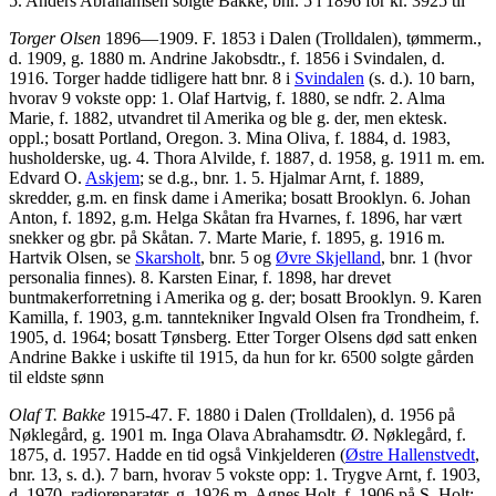
5. Anders Abrahamsen solgte Bakke, bnr. 5 i 1896 for kr. 3925 til
Torger Olsen
1896—1909. F. 1853 i Dalen (Trolldalen), tømmerm.,
d. 1909, g. 1880 m. Andrine Jakobsdtr., f. 1856 i Svindalen, d.
1916. Torger hadde tidligere hatt bnr. 8 i
Svindalen
(s. d.). 10 barn,
hvorav 9 vokste opp: 1. Olaf Hartvig, f. 1880, se ndfr. 2. Alma
Marie, f. 1882, utvandret til Amerika og ble g. der, men ektesk.
oppl.; bosatt Portland, Oregon. 3. Mina Oliva, f. 1884, d. 1983,
husholderske, ug. 4. Thora Alvilde, f. 1887, d. 1958, g. 1911 m. em.
Edvard O.
Askjem
; se d.g., bnr. 1. 5. Hjalmar Arnt, f. 1889,
skredder, g.m. en finsk dame i Amerika; bosatt Brooklyn. 6. Johan
Anton, f. 1892, g.m. Helga Skåtan fra Hvarnes, f. 1896, har vært
snekker og gbr. på Skåtan. 7. Marte Marie, f. 1895, g. 1916 m.
Hartvik Olsen, se
Skarsholt
, bnr. 5 og
Øvre Skjelland
, bnr. 1 (hvor
personalia finnes). 8. Karsten Einar, f. 1898, har drevet
buntmakerforretning i Amerika og g. der; bosatt Brooklyn. 9. Karen
Kamilla, f. 1903, g.m. tanntekniker Ingvald Olsen fra Trondheim, f.
1905, d. 1964; bosatt Tønsberg. Etter Torger Olsens død satt enken
Andrine Bakke i uskifte til 1915, da hun for kr. 6500 solgte gården
til eldste sønn
Olaf T. Bakke
1915-47. F. 1880 i Dalen (Trolldalen), d. 1956 på
Nøklegård, g. 1901 m. Inga Olava Abrahamsdtr. Ø. Nøklegård, f.
1875, d. 1957. Hadde en tid også Vinkjelderen (
Østre Hallenstvedt
,
bnr. 13, s. d.). 7 barn, hvorav 5 vokste opp: 1. Trygve Arnt, f. 1903,
d. 1970, radioreparatør, g. 1926 m. Agnes Holt, f. 1906 på S. Holt;