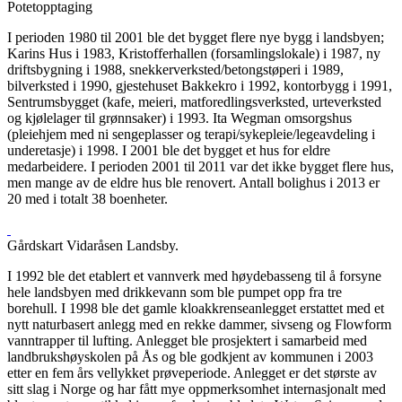
Potetopptaging
I perioden 1980 til 2001 ble det bygget flere nye bygg i landsbyen;
Karins Hus i 1983, Kristofferhallen (forsamlingslokale) i 1987, ny
driftsbygning i 1988, snekkerverksted/betongstøperi i 1989,
bilverksted i 1990, gjestehuset Bakkekro i 1992, kontorbygg i 1991,
Sentrumsbygget (kafe, meieri, matforedlingsverksted, urteverksted
og kjølelager til grønnsaker) i 1993. Ita Wegman omsorgshus
(pleiehjem med ni sengeplasser og terapi/sykepleie/legeavdeling i
underetasje) i 1998. I 2001 ble det bygget et hus for eldre
medarbeidere. I perioden 2001 til 2011 var det ikke bygget flere hus,
men mange av de eldre hus ble renovert. Antall bolighus i 2013 er
20 med i totalt 38 boenheter.
Gårdskart Vidaråsen Landsby.
I 1992 ble det etablert et vannverk med høydebasseng til å forsyne
hele landsbyen med drikkevann som ble pumpet opp fra tre
borehull. I 1998 ble det gamle kloakkrenseanlegget erstattet med et
nytt naturbasert anlegg med en rekke dammer, sivseng og Flowform
vanntrapper til lufting. Anlegget ble prosjektert i samarbeid med
landbrukshøyskolen på Ås og ble godkjent av kommunen i 2003
etter en fem års vellykket prøveperiode. Anlegget er det største av
sitt slag i Norge og har fått mye oppmerksomhet internasjonalt med