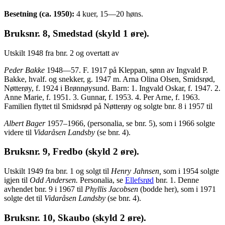
Besetning (ca. 1950):
4 kuer, 15—20 høns.
Bruksnr. 8, Smedstad (skyld 1 øre).
Utskilt 1948 fra bnr. 2 og overtatt av
Peder Bakke
1948—57. F. 1917 på Kleppan, sønn av Ingvald P.
Bakke, hvalf. og snekker, g. 1947 m. Arna Olina Olsen, Smidsrød,
Nøtterøy, f. 1924 i Brønnøysund. Barn: 1. Ingvald Oskar, f. 1947. 2.
Anne Marie, f. 1951. 3. Gunnar, f. 1953. 4. Per Arne, f. 1963.
Familien flyttet til Smidsrød på Nøtterøy og solgte bnr. 8 i 1957 til
Albert Bager
1957–1966, (personalia, se bnr. 5), som i 1966 solgte
videre til
Vidaråsen Landsby
(se bnr. 4).
Bruksnr. 9, Fredbo (skyld 2 øre).
Utskilt 1949 fra bnr. 1 og solgt til
Henry Jahnsen,
som i 1954 solgte
igjen til
Odd Andersen.
Personalia, se
Ellefsrød
bnr. 1. Denne
avhendet bnr. 9 i 1967 til
Phyllis Jacobsen
(bodde her), som i 1971
solgte det til
Vidaråsen Landsby
(se bnr. 4).
Bruksnr. 10, Skaubo (skyld 2 øre).