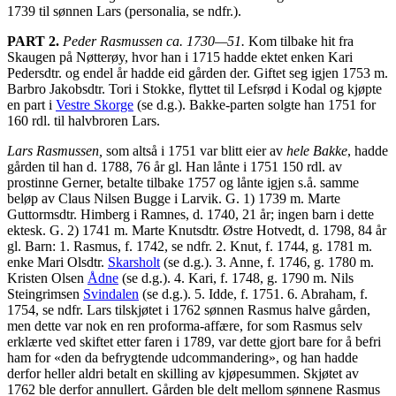
1739 til sønnen Lars (personalia, se ndfr.).
PART 2.
Peder Rasmussen ca. 1730—51.
Kom tilbake hit fra
Skaugen på Nøtterøy, hvor han i 1715 hadde ektet enken Kari
Pedersdtr. og endel år hadde eid gården der. Giftet seg igjen 1753 m.
Barbro Jakobsdtr. Tori i Stokke, flyttet til Lefsrød i Kodal og kjøpte
en part i
Vestre Skorge
(se d.g.). Bakke-parten solgte han 1751 for
160 rdl. til halvbroren Lars.
Lars Rasmussen,
som altså i 1751 var blitt eier av
hele Bakke
, hadde
gården til han d. 1788, 76 år gl. Han lånte i 1751 150 rdl. av
prostinne Gerner, betalte tilbake 1757 og lånte igjen s.å. samme
beløp av Claus Nilsen Bugge i Larvik. G. 1) 1739 m. Marte
Guttormsdtr. Himberg i Ramnes, d. 1740, 21 år; ingen barn i dette
ektesk. G. 2) 1741 m. Marte Knutsdtr. Østre Hotvedt, d. 1798, 84 år
gl. Barn: 1. Rasmus, f. 1742, se ndfr. 2. Knut, f. 1744, g. 1781 m.
enke Mari Olsdtr.
Skarsholt
(se d.g.). 3. Anne, f. 1746, g. 1780 m.
Kristen Olsen
Ådne
(se d.g.). 4. Kari, f. 1748, g. 1790 m. Nils
Steingrimsen
Svindalen
(se d.g.). 5. Idde, f. 1751. 6. Abraham, f.
1754, se ndfr. Lars tilskjøtet i 1762 sønnen Rasmus halve gården,
men dette var nok en ren proforma-affære, for som Rasmus selv
erklærte ved skiftet etter faren i 1789, var dette gjort bare for å befri
ham for «den da befrygtende udcommandering», og han hadde
derfor heller aldri betalt en skilling av kjøpesummen. Skjøtet av
1762 ble derfor annullert. Gården ble delt mellom sønnene Rasmus