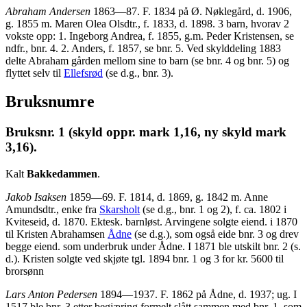
Abraham Andersen
1863—87. F. 1834 på Ø. Nøklegård, d. 1906,
g. 1855 m. Maren Olea Olsdtr., f. 1833, d. 1898. 3 barn, hvorav 2
vokste opp: 1. Ingeborg Andrea, f. 1855, g.m. Peder Kristensen, se
ndfr., bnr. 4. 2. Anders, f. 1857, se bnr. 5. Ved skylddeling 1883
delte Abraham gården mellom sine to barn (se bnr. 4 og bnr. 5) og
flyttet selv til
Ellefsrød
(se d.g., bnr. 3).
Bruksnumre
Bruksnr. 1 (skyld oppr. mark 1,16, ny skyld mark
3,16).
Kalt
Bakkedammen
.
Jakob Isaksen
1859—69. F. 1814, d. 1869, g. 1842 m. Anne
Amundsdtr., enke fra
Skarsholt
(se d.g., bnr. 1 og 2), f. ca. 1802 i
Kviteseid, d. 1870. Ektesk. barnløst. Arvingene solgte eiend. i 1870
til Kristen Abrahamsen
Ådne
(se d.g.), som også eide bnr. 3 og drev
begge eiend. som underbruk under Ådne. I 1871 ble utskilt bnr. 2 (s.
d.). Kristen solgte ved skjøte tgl. 1894 bnr. 1 og 3 for kr. 5600 til
brorsønn
Lars Anton Pedersen
1894—1937. F. 1862 på Ådne, d. 1937; ug. I
1517 ble bnr. 3 etter begjæring formelt slått sammen med bnr. 1, som