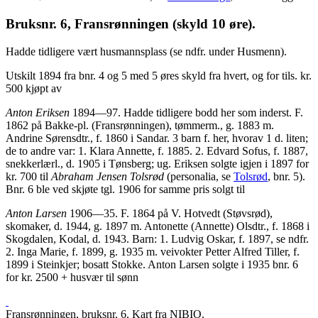
Bruksnr. 6, Fransrønningen (skyld 10 øre).
Hadde tidligere vært husmannsplass (se ndfr. under Husmenn).
Utskilt 1894 fra bnr. 4 og 5 med 5 øres skyld fra hvert, og for tils. kr.
500 kjøpt av
Anton Eriksen
1894—97. Hadde tidligere bodd her som inderst. F.
1862 på Bakke-pl. (Fransrønningen), tømmerm., g. 1883 m.
Andrine Sørensdtr., f. 1860 i Sandar. 3 barn f. her, hvorav 1 d. liten;
de to andre var: 1. Klara Annette, f. 1885. 2. Edvard Sofus, f. 1887,
snekkerlærl., d. 1905 i Tønsberg; ug. Eriksen solgte igjen i 1897 for
kr. 700 til
Abraham Jensen Tolsrød
(personalia, se
Tolsrød
, bnr. 5).
Bnr. 6 ble ved skjøte tgl. 1906 for samme pris solgt til
Anton Larsen
1906—35. F. 1864 på V. Hotvedt (Støvsrød),
skomaker, d. 1944, g. 1897 m. Antonette (Annette) Olsdtr., f. 1868 i
Skogdalen, Kodal, d. 1943. Barn: 1. Ludvig Oskar, f. 1897, se ndfr.
2. Inga Marie, f. 1899, g. 1935 m. veivokter Petter Alfred Tiller, f.
1899 i Steinkjer; bosatt Stokke. Anton Larsen solgte i 1935 bnr. 6
for kr. 2500 + husvær til sønn
Fransrønningen, bruksnr. 6. Kart fra NIBIO.