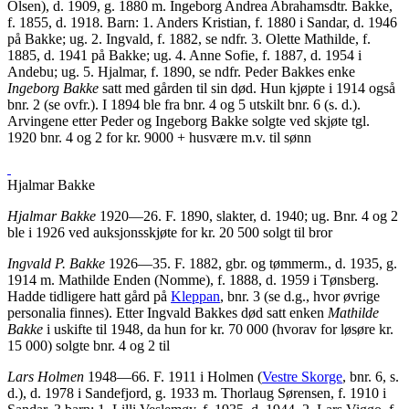
Olsen), d. 1909, g. 1880 m. Ingeborg Andrea Abrahamsdtr. Bakke,
f. 1855, d. 1918. Barn: 1. Anders Kristian, f. 1880 i Sandar, d. 1946
på Bakke; ug. 2. Ingvald, f. 1882, se ndfr. 3. Olette Mathilde, f.
1885, d. 1941 på Bakke; ug. 4. Anne Sofie, f. 1887, d. 1954 i
Andebu; ug. 5. Hjalmar, f. 1890, se ndfr. Peder Bakkes enke
Ingeborg Bakke
satt med gården til sin død. Hun kjøpte i 1914 også
bnr. 2 (se ovfr.). I 1894 ble fra bnr. 4 og 5 utskilt bnr. 6 (s. d.).
Arvingene etter Peder og Ingeborg Bakke solgte ved skjøte tgl.
1920 bnr. 4 og 2 for kr. 9000 + husvære m.v. til sønn
Hjalmar Bakke
Hjalmar Bakke
1920—26. F. 1890, slakter, d. 1940; ug. Bnr. 4 og 2
ble i 1926 ved auksjonsskjøte for kr. 20 500 solgt til bror
Ingvald P. Bakke
1926—35. F. 1882, gbr. og tømmerm., d. 1935, g.
1914 m. Mathilde Enden (Nomme), f. 1888, d. 1959 i Tønsberg.
Hadde tidligere hatt gård på
Kleppan
, bnr. 3 (se d.g., hvor øvrige
personalia finnes). Etter Ingvald Bakkes død satt enken
Mathilde
Bakke
i uskifte til 1948, da hun for kr. 70 000 (hvorav for løsøre kr.
15 000) solgte bnr. 4 og 2 til
Lars Holmen
1948—66. F. 1911 i Holmen (
Vestre Skorge
, bnr. 6, s.
d.), d. 1978 i Sandefjord, g. 1933 m. Thorlaug Sørensen, f. 1910 i