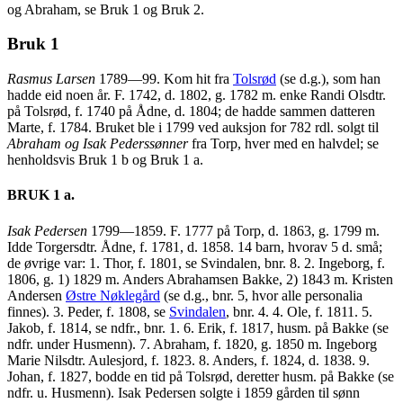
og Abraham, se Bruk 1 og Bruk 2.
Bruk 1
Rasmus Larsen
1789—99. Kom hit fra
Tolsrød
(se d.g.), som han
hadde eid noen år. F. 1742, d. 1802, g. 1782 m. enke Randi Olsdtr.
på Tolsrød, f. 1740 på Ådne, d. 1804; de hadde sammen datteren
Marte, f. 1784. Bruket ble i 1799 ved auksjon for 782 rdl. solgt til
Abraham og Isak Pederssønner
fra Torp, hver med en halvdel; se
henholdsvis Bruk 1 b og Bruk 1 a.
BRUK 1 a.
Isak Pedersen
1799—1859. F. 1777 på Torp, d. 1863, g. 1799 m.
Idde Torgersdtr. Ådne, f. 1781, d. 1858. 14 barn, hvorav 5 d. små;
de øvrige var: 1. Thor, f. 1801, se Svindalen, bnr. 8. 2. Ingeborg, f.
1806, g. 1) 1829 m. Anders Abrahamsen Bakke, 2) 1843 m. Kristen
Andersen
Østre Nøklegård
(se d.g., bnr. 5, hvor alle personalia
finnes). 3. Peder, f. 1808, se
Svindalen
, bnr. 4. 4. Ole, f. 1811. 5.
Jakob, f. 1814, se ndfr., bnr. 1. 6. Erik, f. 1817, husm. på Bakke (se
ndfr. under Husmenn). 7. Abraham, f. 1820, g. 1850 m. Ingeborg
Marie Nilsdtr. Aulesjord, f. 1823. 8. Anders, f. 1824, d. 1838. 9.
Johan, f. 1827, bodde en tid på Tolsrød, deretter husm. på Bakke (se
ndfr. u. Husmenn). Isak Pedersen solgte i 1859 gården til sønn