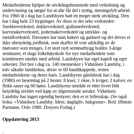
Medarbeiderne hjelper de utviklingshemmede med veiledning og
undervisning og sørger for at alle får del i nyttig, meningsfylt arbeid.
Fra 1966 til i dag har Landsbyen hatt en meget sterk utvikling. Den
har i dag hele 23 bygninger. Av disse er det seks verksteder:
Snekkerverksted, dukkeverksted, gullsmedverksted,
kurvmakerverksted, pottemakerverksted og smykke- og
metallverksted. Dessuten har man bakeri og gartneri og det drives et
ikke ubetydelig jordbruk, som skaffer til veie adskillig av de
matvarer som trenges. I et stort nytt seminarbygg holdes 3-årige
seminarer, et slags folkehøyskole for nye medarbeidere som
kombinerer studier med arbeid. Landsbyen har eget kapell og eget
orkester. Det bor i dag ca. 140 mennesker i Vidaråsen Landsby, i
tolv såkalte familiehus, derav er 60 handikappede, resten
medarbeiderne og deres barn. Landsbyens gårdsbruk har i dag
(1980) en besetning på 2 hester, 8 kuer, 1 okse, 6 kviger, 2 kalver, en
flokk sauer og 60 høns. Landsbyens område er etter hvert blitt
betydelig utvidet ved kjøp av tilgrensende arealer. Vidaråsen
Landsby har ingen egentlig bestyrer; den er et fellesskap. (Se også
boka: «Vidaråsen Landsby. Ideer, dagligliv, bakgrunn». Red. Øistein
Parmann. Oslo 1980. Dreyers Forlag.)
Oppdatering 2013