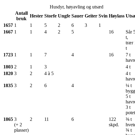
Husdyr, høyavling og utsæd
Antall
Hester
Storfe
Ungfe
Sauer
Geiter
Svin
Høylass
Uts
bruk
1657
1
1
5
2
6
3
1
1667
1
1
4
2
5
16
Sår 
t,
trær 
t
1723
1
1
7
4
16
7 t
havr
1803
2
1
3
4 t
1820
3
2
4 à 5
4 t
havr
1835
3
2
6
4
¼ t
bygg
5 t
havr
3 t
potet
1865
3
2
11
6
122
⅜ t
(+ 2
skpd.
hvet
plasser)
¾ t