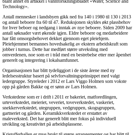
blant annet en artikkel i vannforskningsbladet «Water, Science and
Technology».
Antall mennesker i landsbyen gikk ned fra 140 i 1980 til 130 i 2013
og antall beboere fra 60 til 47. Reduksjonen skyldes økt plassbehov
for hver beboer og nedgang i inntak av nye beboere. Siden 2009 har
antall søknader vært økende igjen. Eldre beboere og medarbeidere
har fått omsorgsbehovet dekket gjennom eget pleiehjem.
Pleiehjemmet bemannes hovedsakelig av ekstern arbeidskraft som
jobber i turnus. Dette har medført større utveksling med
omverdenen, noe som er i tråd med en bestrebelse etter mer åpenhet
generelt og integrering i lokalsamfunnet.
Organisasjonen har blitt tydeliggjort i de siste årene med ny
ledelsesstruktur basert på selvforvaltningsprinsippet med valgt
ledergruppe. Styreleder i 2012 er Lars Viggo Holmen som vokste
opp på gården Bakke og er sønn av Lars Holmen.
Verkstedene som er i drift i 2011 er bakeriet, matforedlingen,
urteverkstedet, meieriet, veveriet, toveverkstedet, vaskeriet,
snekkerverkstedet, utegruppen, vedgruppen, skogsgruppen,
gartneriet og gården. Keramikkverkstedet er erstattet av
maleverksted. Det har generelt blitt mer fokus på individuell
utvikling og kreativitet på arbeidsplassene.
Kristofferhallen er mye brukt til større arrangementer og har blitt til