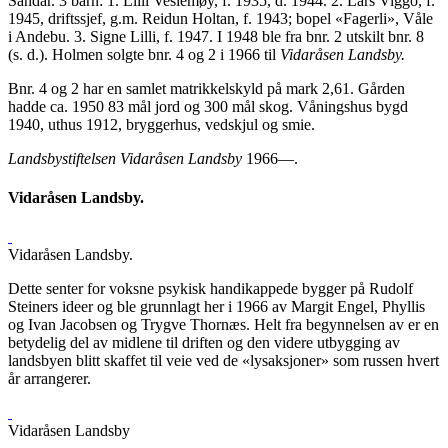
Sandar. 3 barn: 1. Lilli Veslemøy, f. 1935, d. 1944. 2. Lars Viggo, f.
1945, driftssjef, g.m. Reidun Holtan, f. 1943; bopel «Fagerli», Våle
i Andebu. 3. Signe Lilli, f. 1947. I 1948 ble fra bnr. 2 utskilt bnr. 8
(s. d.). Holmen solgte bnr. 4 og 2 i 1966 til
Vidaråsen Landsby.
Bnr. 4 og 2 har en samlet matrikkelskyld på mark 2,61. Gården
hadde ca. 1950 83 mål jord og 300 mål skog. Våningshus bygd
1940, uthus 1912, bryggerhus, vedskjul og smie.
Landsbystiftelsen Vidaråsen Landsby
1966—.
Vidaråsen Landsby.
Vidaråsen Landsby.
Dette senter for voksne psykisk handikappede bygger på Rudolf
Steiners ideer og ble grunnlagt her i 1966 av Margit Engel, Phyllis
og Ivan Jacobsen og Trygve Thornæs. Helt fra begynnelsen av er en
betydelig del av midlene til driften og den videre utbygging av
landsbyen blitt skaffet til veie ved de «lysaksjoner» som russen hvert
år arrangerer.
Vidaråsen Landsby