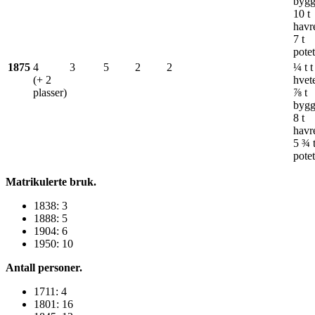
bygg
10 t
havr
7 t
potet
1875
4
3
5
2
2
¼ t t
(+ 2
hvet
plasser)
⅞ t
bygg
8 t
havr
5 ¾ 
potet
Matrikulerte bruk.
1838: 3
1888: 5
1904: 6
1950: 10
Antall personer.
1711: 4
1801: 16