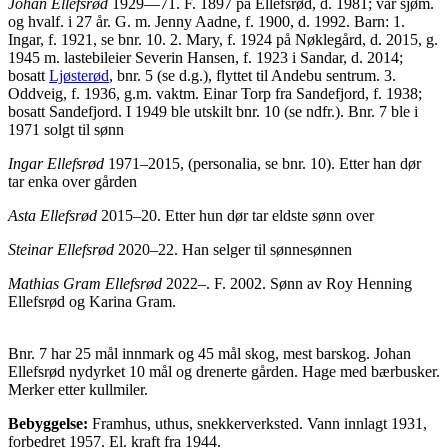
Johan Ellefsrød
1929—71. F. 1897 på Ellefsrød, d. 1981; var sjøm.
og hvalf. i 27 år. G. m. Jenny Aadne, f. 1900, d. 1992. Barn: 1.
Ingar, f. 1921, se bnr. 10. 2. Mary, f. 1924 på Nøklegård, d. 2015, g.
1945 m. lastebileier Severin Hansen, f. 1923 i Sandar, d. 2014;
bosatt
Ljøsterød
, bnr. 5 (se d.g.), flyttet til Andebu sentrum. 3.
Oddveig, f. 1936, g.m. vaktm. Einar Torp fra Sandefjord, f. 1938;
bosatt Sandefjord. I 1949 ble utskilt bnr. 10 (se ndfr.). Bnr. 7 ble i
1971 solgt til sønn
Ingar Ellefsrød
1971–2015, (personalia, se bnr. 10). Etter han dør
tar enka over gården
Asta Ellefsrød
2015–20. Etter hun dør tar eldste sønn over
Steinar Ellefsrød
2020–22. Han selger til sønnesønnen
Mathias Gram Ellefsrød
2022–. F. 2002. Sønn av Roy Henning
Ellefsrød og Karina Gram.
Bnr. 7 har 25 mål innmark og 45 mål skog, mest barskog. Johan
Ellefsrød nydyrket 10 mål og drenerte gården. Hage med bærbusker.
Merker etter kullmiler.
Bebyggelse:
Framhus, uthus, snekkerverksted. Vann innlagt 1931,
forbedret 1957. El. kraft fra 1944.