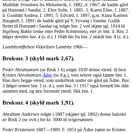
Mathilde Svendsen fra Melsomvik, f. 1882, d. 1967; de hadde gård
på Hunsrød i Sandar. 2. Elen Sofie, f. 1885. 3. Karen Elise, f. 1887.
4. Gunhild Andrea, f. 1891. 5. Edvard, f. 1897, g.m. Klara Karlsen
Haugtuft, f. 1891; de hadde gård på S. Fevang i Sandar. Gullik
flyttet til Hunsrød i Sandar og solgte bnr. 2 ved skjøte tgl. 1914 til
Ingeborg Bakke
(enke etter Peder Kristensen), eier av bnr. 4. Bnr. 2
følger deretter bnr. 4 (s. d.). I 1948 ble fra bnr. 2 utskilt bnr. 8 (s. d.).
Landsbystiftelsen Vidaråsen Landsby
1966—.
Bruksnr. 3 (skyld mark 2,67).
Peder Abrahamsen
(se Bruk 1 b) solgte 1839 denne eiend. til bror
Kristen Abrahamsen
Ådne
(se d.g.), som senere også kjøpte bnr. 1.
Han drev begge eiend. som underbruk under sin gård på Ådne. Bnr.
3 følger senere bnr. 1 (s. d.), som bnr. 3 i 1917 også formelt ble slått
sammen med, og den forenede eiend. fikk bnr. 1.
Bruksnr. 4
(skyld mark 1,91).
Abraham Andersen
solgte i 1887 (skjøtet tgl. 1892) denne halvdel
av Bruk 2 (se ovfr.) for kr. 3000 til svigersønnen
Peder Kristensen
1887—1909. F. 1851 på Ådne (sønn av Kristen