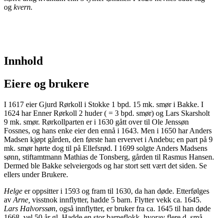
og
kvern.
Innhold
Eiere og brukere
I 1617 eier Gjurd Rørkoll i Stokke 1 bpd. 15 mk. smør i Bakke. I
1624 har Enner Rørkoll 2 huder ( = 3 bpd. smør) og Lars Skarsholt
9 mk. smør. Rørkollparten er i 1630 gått over til Ole Jenssøn
Fossnes, og hans enke eier den ennå i 1643. Men i 1650 har Anders
Madsen kjøpt gården, den første han ervervet i Andebu; en part på 9
mk. smør hørte dog til på Ellefsrød. I 1699 solgte Anders Madsens
sønn, stiftamtmann Mathias de Tonsberg, gården til Rasmus Hansen.
Dermed ble Bakke selveiergods og har stort sett vært det siden. Se
ellers under Brukere.
Helge
er oppsitter i 1593 og fram til 1630, da han døde. Etterfølges
av
Arne,
visstnok innflytter, hadde 5 barn. Flytter vekk ca. 1645.
Lars Halvorssøn
, også innflytter, er bruker fra ca. 1645 til han døde
1668, vel 50 år gl. Hadde en stor barneflokk, hvorav flere d. små.