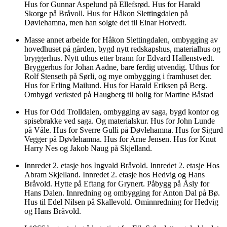
Hus for Gunnar Aspelund på Ellefsrød. Hus for Harald
Skorge på Bråvoll. Hus for Håkon Slettingdalen på
Døvlehamna, men han solgte det til Einar Hotvedt.
Masse annet arbeide for Håkon Slettingdalen, ombygging av
hovedhuset på gården, bygd nytt redskapshus, materialhus og
bryggerhus. Nytt uthus etter brann for Edvard Hallenstvedt.
Bryggerhus for Johan Aadne, bare ferdig utvendig. Uthus for
Rolf Stenseth på Sørli, og mye ombygging i framhuset der.
Hus for Erling Mailund. Hus for Harald Eriksen på Berg.
Ombygd verksted på Haugberg til bolig for Martine Båstad
Hus for Odd Trolldalen, ombygging av saga, bygd kontor og
spisebrakke ved saga. Og materialskur. Hus for John Lunde
på Våle. Hus for Sverre Gulli på Døvlehamna. Hus for Sigurd
Vegger på Døvlehamna. Hus for Arne Jensen. Hus for Knut
Harry Nes og Jakob Naug på Skjelland.
Innredet 2. etasje hos Ingvald Bråvold. Innredet 2. etasje Hos
Abram Skjelland. Innredet 2. etasje hos Hedvig og Hans
Bråvold. Hytte på Eftang for Grynert. Påbygg på Åsly for
Hans Dalen. Innredning og ombygging for Anton Dal på Bø.
Hus til Edel Nilsen på Skallevold. Ominnredning for Hedvig
og Hans Bråvold.