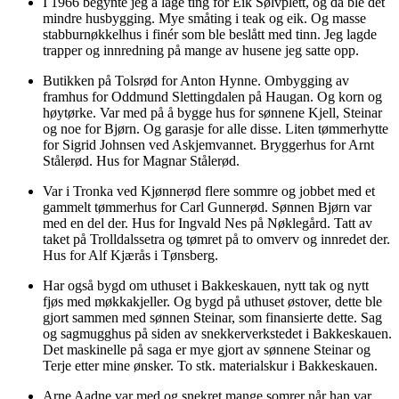
I 1966 begynte jeg å lage ting for Eik Sølvplett, og da ble det
mindre husbygging. Mye småting i teak og eik. Og masse
stabburnøkkelhus i finér som ble beslått med tinn. Jeg lagde
trapper og innredning på mange av husene jeg satte opp.
Butikken på Tolsrød for Anton Hynne. Ombygging av
framhus for Oddmund Slettingdalen på Haugan. Og korn og
høytørke. Var med på å bygge hus for sønnene Kjell, Steinar
og noe for Bjørn. Og garasje for alle disse. Liten tømmerhytte
for Sigrid Johnsen ved Askjemvannet. Bryggerhus for Arnt
Stålerød. Hus for Magnar Stålerød.
Var i Tronka ved Kjønnerød flere sommre og jobbet med et
gammelt tømmerhus for Carl Gunnerød. Sønnen Bjørn var
med en del der. Hus for Ingvald Nes på Nøklegård. Tatt av
taket på Trolldalssetra og tømret på to omverv og innredet der.
Hus for Alf Kjærås i Tønsberg.
Har også bygd om uthuset i Bakkeskauen, nytt tak og nytt
fjøs med møkkakjeller. Og bygd på uthuset østover, dette ble
gjort sammen med sønnen Steinar, som finansierte dette. Sag
og sagmugghus på siden av snekkerverkstedet i Bakkeskauen.
Det maskinelle på saga er mye gjort av sønnene Steinar og
Terje etter mine ønsker. To stk. materialskur i Bakkeskauen.
Arne Aadne var med og snekret mange somrer når han var