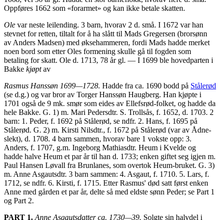
Oppføres 1662 som «forarmet» og kan ikke betale skatten.
Ole
var neste leilending. 3 barn, hvorav 2 d. små. I 1672 var han
stevnet for retten, tiltalt for å ha slått til Mads Gregersen (brorsønn
av Anders Madsen) med øksehammeren, fordi Mads hadde merket
noen bord som etter Oles formening skulle gå til fogden som
betaling for skatt. Ole d. 1713, 78 år gl. — I 1699 ble hovedparten i
Bakke
kjøpt
av
Rasmus Hanssøn 1699—1728.
Hadde fra ca. 1690 bodd på
Stålerød
(se d.g.) og var bror av Torger Hanssøn Haugberg. Han kjøpte i
1701 også de 9 mk. smør som eides av Ellefsrød-folket, og hadde da
hele Bakke. G. 1) m. Mari Pedersdtr. S. Trollsås, f. 1652, d. 1703. 2
barn: 1. Peder, f. 1692 på Stålerød, se ndfr. 2. Hans, f. 1695 på
Stålerød. G. 2) m. Kirsti Nilsdtr., f. 1672 på Stålerød (var av Ådne-
slekt), d. 1708. 4 barn sammen, hvorav bare 1 vokste opp: 3.
Anders, f. 1707, g.m. Ingeborg Mathiasdtr. Heum i Kvelde og
hadde halve Heum et par år til han d. 1733; enken giftet seg igjen m.
Paul Hansen Løvall fra Brunlanes, som overtok Heum-bruket. G. 3)
m. Anne Asgautsdtr. 3 barn sammen: 4. Asgaut, f. 1710. 5. Lars, f.
1712, se ndfr. 6. Kirsti, f. 1715. Etter Rasmus' død satt først enken
Anne med gården et par år, delte så med eldste sønn Peder; se Part 1
og Part 2.
PART 1.
Anne Asgautsdatter ca. 1730—39.
Solgte sin halvdel i