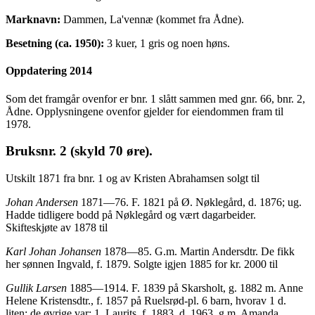
Marknavn:
Dammen, La'vennæ (kommet fra Ådne).
Besetning (ca. 1950):
3 kuer, 1 gris og noen høns.
Oppdatering 2014
Som det framgår ovenfor er bnr. 1 slått sammen med gnr. 66, bnr. 2,
Ådne. Opplysningene ovenfor gjelder for eiendommen fram til
1978.
Bruksnr. 2 (skyld 70 øre).
Utskilt 1871 fra bnr. 1 og av Kristen Abrahamsen solgt til
Johan Andersen
1871—76. F. 1821 på Ø. Nøklegård, d. 1876; ug.
Hadde tidligere bodd på Nøklegård og vært dagarbeider.
Skifteskjøte av 1878 til
Karl Johan Johansen
1878—85. G.m. Martin Andersdtr. De fikk
her sønnen Ingvald, f. 1879. Solgte igjen 1885 for kr. 2000 til
Gullik Larsen
1885—1914. F. 1839 på Skarsholt, g. 1882 m. Anne
Helene Kristensdtr., f. 1857 på Ruelsrød-pl. 6 barn, hvorav 1 d.
liten; de øvrige var: 1. Laurits, f. 1883, d. 1963, g.m. Amanda