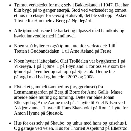
Tømret verkstedet for meg selv i Bakkeskauen i 1947. Det har
blitt bygd på to ganger etterpå. Stod ved verkstedet og tømret
et hus i to etasjer for Georg Hoksvoll, det ble satt opp i Asker.
1 hytte for Hammelov Berg på Nøklegård.
Alle tømmerhusene ble barket og tilpasset med bandkniv og
høvlet innvendig med håndhøvel.
Noen små hytter er også tømret utenfor verkstedet: 1 til
Tretten i Gudbandsdalen. 1 til Årne Åsland på Freste.
Noen hytter i lafteplank, Olaf Trolldalen var byggherre: 1 på
Vikerøya. 1 på Tjøme. 1 på Føynland. 1 for oss selv som ble
tømret på låven her og satt opp på Sjuestok. Denne ble
påbygd med bad og innedo i 2007 og 2008.
Flyttet et gammelt tømmerhus (bryggerhuset) fra
Lensmannsgården på Berg til Borre for Arne Gallis. Masse
arbeide både muring og tømring. Dette var både Johan
Ellefsrød og Arne Aadne med på. 1 hytte til Edel Nilsen ved
Askjemvannet. 1 hytte til Hans Skarsholdt på Røn. 1 hytte for
Anton Hynne på Sjuestok.
Hus for oss selv på Skaubo, og uthus med høns og grisehus i.
Og garasje ved veien. Hus for Thorleif Aspelund på Ellefsrød.