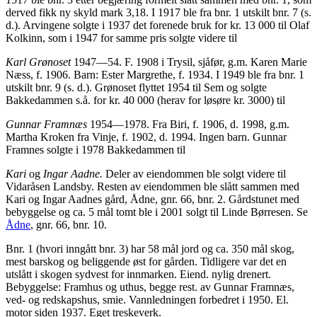
derved fikk ny skyld mark 3,18. I 1917 ble fra bnr. 1 utskilt bnr. 7 (s.
d.). Arvingene solgte i 1937 det forenede bruk for kr. 13 000 til Olaf
Kolkinn, som i 1947 for samme pris solgte videre til
Karl Grønoset
1947—54. F. 1908 i Trysil, sjåfør, g.m. Karen Marie
Næss, f. 1906. Barn: Ester Margrethe, f. 1934. I 1949 ble fra bnr. 1
utskilt bnr. 9 (s. d.). Grønoset flyttet 1954 til Sem og solgte
Bakkedammen s.å. for kr. 40 000 (herav for løsøre kr. 3000) til
Gunnar Framnæs
1954—1978. Fra Biri, f. 1906, d. 1998, g.m.
Martha Kroken fra Vinje, f. 1902, d. 1994. Ingen barn. Gunnar
Framnes solgte i 1978 Bakkedammen til
Kari
og
Ingar Aadne.
Deler av eiendommen ble solgt videre til
Vidaråsen Landsby. Resten av eiendommen ble slått sammen med
Kari og Ingar Aadnes gård, Ådne, gnr. 66, bnr. 2. Gårdstunet med
bebyggelse og ca. 5 mål tomt ble i 2001 solgt til Linde Børresen. Se
Ådne
, gnr. 66, bnr. 10.
Bnr. 1 (hvori inngått bnr. 3) har 58 mål jord og ca. 350 mål skog,
mest barskog og beliggende øst for gården. Tidligere var det en
utslått i skogen sydvest for innmarken. Eiend. nylig drenert.
Bebyggelse: Framhus og uthus, begge rest. av Gunnar Framnæs,
ved- og redskapshus, smie. Vannledningen forbedret i 1950. El.
motor siden 1937. Eget treskeverk.