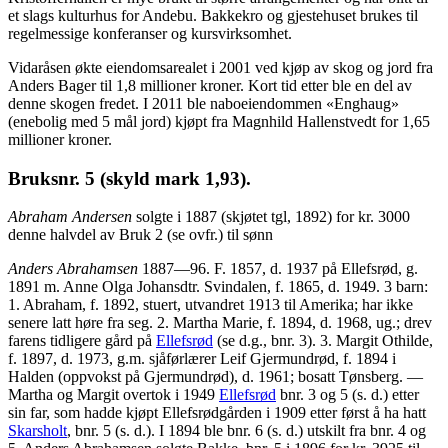
et slags kulturhus for Andebu. Bakkekro og gjestehuset brukes til
regelmessige konferanser og kursvirksomhet.
Vidaråsen økte eiendomsarealet i 2001 ved kjøp av skog og jord fra
Anders Bager til 1,8 millioner kroner. Kort tid etter ble en del av
denne skogen fredet. I 2011 ble naboeiendommen «Enghaug»
(enebolig med 5 mål jord) kjøpt fra Magnhild Hallenstvedt for 1,65
millioner kroner.
Bruksnr. 5 (skyld mark 1,93).
Abraham Andersen
solgte i 1887 (skjøtet tgl, 1892) for kr. 3000
denne halvdel av Bruk 2 (se ovfr.) til sønn
Anders Abrahamsen
1887—96. F. 1857, d. 1937 på Ellefsrød, g.
1891 m. Anne Olga Johansdtr. Svindalen, f. 1865, d. 1949. 3 barn:
1. Abraham, f. 1892, stuert, utvandret 1913 til Amerika; har ikke
senere latt høre fra seg. 2. Martha Marie, f. 1894, d. 1968, ug.; drev
farens tidligere gård på
Ellefsrød
(se d.g., bnr. 3). 3. Margit Othilde,
f. 1897, d. 1973, g.m. sjåførlærer Leif Gjermundrød, f. 1894 i
Halden (oppvokst på Gjermundrød), d. 1961; bosatt Tønsberg. —
Martha og Margit overtok i 1949
Ellefsrød
bnr. 3 og 5 (s. d.) etter
sin far, som hadde kjøpt Ellefsrødgården i 1909 etter først å ha hatt
Skarsholt
, bnr. 5 (s. d.). I 1894 ble bnr. 6 (s. d.) utskilt fra bnr. 4 og