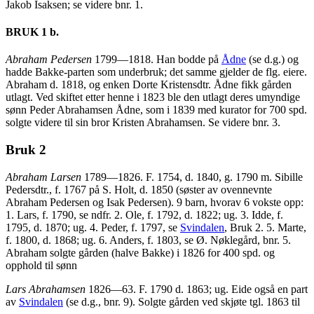
Jakob Isaksen; se videre bnr. 1.
BRUK 1 b.
Abraham Pedersen
1799—1818. Han bodde på
Ådne
(se d.g.) og
hadde Bakke-parten som underbruk; det samme gjelder de flg. eiere.
Abraham d. 1818, og enken Dorte Kristensdtr. Ådne fikk gården
utlagt. Ved skiftet etter henne i 1823 ble den utlagt deres umyndige
sønn Peder Abrahamsen Ådne, som i 1839 med kurator for 700 spd.
solgte videre til sin bror Kristen Abrahamsen. Se videre bnr. 3.
Bruk 2
Abraham Larsen
1789—1826. F. 1754, d. 1840, g. 1790 m. Sibille
Pedersdtr., f. 1767 på S. Holt, d. 1850 (søster av ovennevnte
Abraham Pedersen og Isak Pedersen). 9 barn, hvorav 6 vokste opp:
1. Lars, f. 1790, se ndfr. 2. Ole, f. 1792, d. 1822; ug. 3. Idde, f.
1795, d. 1870; ug. 4. Peder, f. 1797, se
Svindalen
, Bruk 2. 5. Marte,
f. 1800, d. 1868; ug. 6. Anders, f. 1803, se Ø. Nøklegård, bnr. 5.
Abraham solgte gården (halve Bakke) i 1826 for 400 spd. og
opphold til sønn
Lars Abrahamsen
1826—63. F. 1790 d. 1863; ug. Eide også en part
av
Svindalen
(se d.g., bnr. 9). Solgte gården ved skjøte tgl. 1863 til