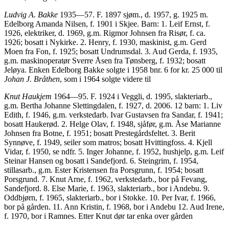
Ludvig A. Bakke
1935—57. F. 1897 sjøm., d. 1957, g. 1925 m.
Edelborg Amanda Nilsen, f. 1901 i Skjee. Barn: 1. Leif Ernst, f.
1926, elektriker, d. 1969, g.m. Rigmor Johnsen fra Risør, f. ca.
1926; bosatt i Nykirke. 2. Henry, f. 1930, maskinist, g.m. Gerd
Moen fra Fon, f. 1925; bosatt Undrumsdal. 3. Aud Gerda, f. 1935,
g.m. maskinoperatør Sverre Åsen fra Tønsberg, f. 1932; bosatt
Jeløya. Enken Edelborg Bakke solgte i 1958 bnr. 6 for kr. 25 000 til
Johan J. Bråthen
, som i 1964 solgte videre til
Knut Haukjem
1964—95. F. 1924 i Veggli, d. 1995, slakteriarb.,
g.m. Bertha Johanne Slettingdalen, f. 1927, d. 2006. 12 barn: 1. Liv
Edith, f. 1946, g.m. verkstedarb. Ivar Gustavsen fra Sandar, f. 1941;
bosatt Haukerød. 2. Helge Olav, f. 1948, sjåfør, g.m. Åse Marianne
Johnsen fra Botne, f. 1951; bosatt Prestegårdsfeltet. 3. Berit
Synnøve, f. 1949, seiler som matros; bosatt Hvittingfoss. 4. Kjell
Vidar, f. 1950, se ndfr. 5. Inger Johanne, f. 1952, hushjelp, g.m. Leif
Steinar Hansen og bosatt i Sandefjord. 6. Steingrim, f. 1954,
stillasarb., g.m. Ester Kristensen fra Porsgrunn, f. 1954; bosatt
Porsgrund. 7. Knut Arne, f. 1962, verkstedarb., bor på Fevang,
Sandefjord. 8. Else Marie, f. 1963, slakteriarb., bor i Andebu. 9.
Oddbjørn, f. 1965, slakteriarb., bor i Stokke. 10. Per Ivar, f. 1966,
bor på gården. 11. Ann Kristin, f. 1968, bor i Andebu 12. Aud Irene,
f. 1970, bor i Ramnes. Etter Knut dør tar enka over gården