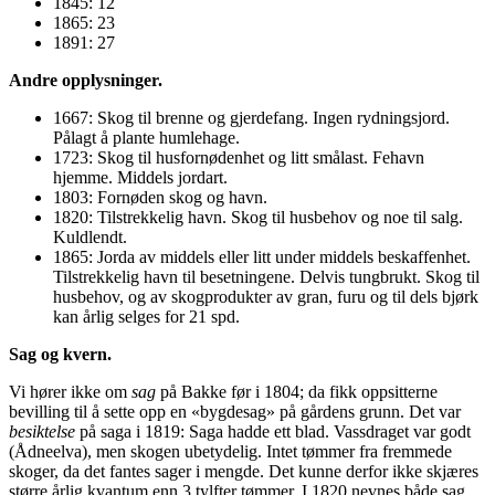
1845: 12
1865: 23
1891: 27
Andre opplysninger.
1667: Skog til brenne og gjerdefang. Ingen rydningsjord.
Pålagt å plante humlehage.
1723: Skog til husfornødenhet og litt smålast. Fehavn
hjemme. Middels jordart.
1803: Fornøden skog og havn.
1820: Tilstrekkelig havn. Skog til husbehov og noe til salg.
Kuldlendt.
1865: Jorda av middels eller litt under middels beskaffenhet.
Tilstrekkelig havn til besetningene. Delvis tungbrukt. Skog til
husbehov, og av skogprodukter av gran, furu og til dels bjørk
kan årlig selges for 21 spd.
Sag og kvern.
Vi hører ikke om
sag
på Bakke før i 1804; da fikk oppsitterne
bevilling til å sette opp en «bygdesag» på gårdens grunn. Det var
besiktelse
på saga i 1819: Saga hadde ett blad. Vassdraget var godt
(Ådneelva), men skogen ubetydelig. Intet tømmer fra fremmede
skoger, da det fantes sager i mengde. Det kunne derfor ikke skjæres
større årlig kvantum enn 3 tylfter tømmer. I 1820 nevnes både sag