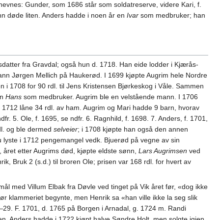
nevnes: Gunder, som 1686 står som soldatreserve, videre Kari, f.
sønn døde liten. Anders hadde i noen år en
Ivar
som medbruker; han
ter fra Gravdal; også hun d. 1718. Han eide lodder i Kjærås-
smann Jørgen Mellich på Haukerød. I 1699 kjøpte Augrim hele Nordre
 i 1708 for 90 rdl. til Jens Kristensen Bjørkeskog i Våle. Sammen
en
Hans
som medbruker. Augrim ble en velstående mann. I 1706
 1712 låne 34 rdl. av ham. Augrim og Mari hadde 9 barn, hvorav
dfr. 5. Ole, f. 1695, se ndfr. 6. Ragnhild, f. 1698. 7. Anders, f. 1701,
rdl. og ble dermed
selveier
; i 1708 kjøpte han også den annen
bu lyste i 1712 pengemangel vedk. Bjuerød på vegne av sin
, året etter Augrims død, kjøpte eldste sønn,
Lars Augrimsen
ved
k, Bruk 2 (s.d.) til broren Ole; prisen var 168 rdl. for hvert av
ål med Villum Elbak fra Døvle ved tinget på Vik året før, «dog ikke
før klammeriet begynte, men Henrik sa «han ville ikke la seg slik
9. F. 1701, d. 1765 på Borgen i Arnadal, g. 1724 m. Randi
orgen. Anders hadde i 1722 kjøpt halve Søndre Holt, men solgte igjen