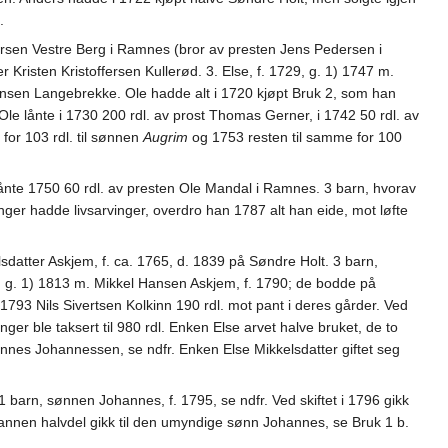
.
rsen Vestre Berg i Ramnes (bror av presten Jens Pedersen i
 Kristen Kristoffersen Kullerød. 3. Else, f. 1729, g. 1) 1747 m.
ensen Langebrekke. Ole hadde alt i 1720 kjøpt Bruk 2, som han
le lånte i 1730 200 rdl. av prost Thomas Gerner, i 1742 50 rdl. av
or 103 rdl. til sønnen
Augrim
og 1753 resten til samme for 100
ånte 1750 60 rdl. av presten Ole Mandal i Ramnes. 3 barn, hvorav
enger hadde livsarvinger, overdro han 1787 alt han eide, mot løfte
atter Askjem, f. ca. 1765, d. 1839 på Søndre Holt. 3 barn,
792, g. 1) 1813 m. Mikkel Hansen Askjem, f. 1790; de bodde på
1793 Nils Sivertsen Kolkinn 190 rdl. mot pant i deres gårder. Ved
ger ble taksert til 980 rdl. Enken Else arvet halve bruket, de to
annes Johannessen, se ndfr. Enken Else Mikkelsdatter giftet seg
rn, sønnen Johannes, f. 1795, se ndfr. Ved skiftet i 1796 gikk
n annen halvdel gikk til den umyndige sønn Johannes, se Bruk 1 b.