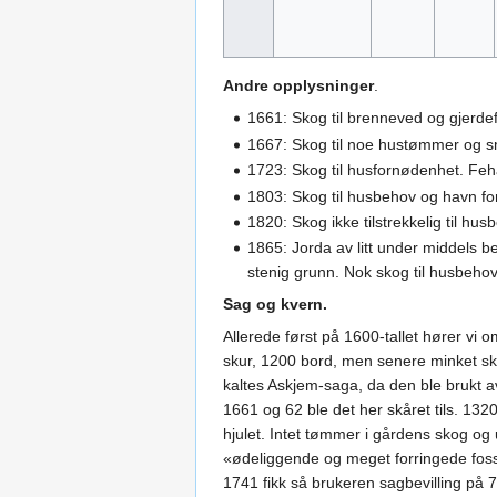
Andre opplysninger
.
1661: Skog til brenneved og gjerde
1667: Skog til noe hustømmer og sm
1723: Skog til husfornødenhet. Fe
1803: Skog til husbehov og havn fo
1820: Skog ikke tilstrekkelig til hu
1865: Jorda av litt under middels 
stenig grunn. Nok skog til husbehov
Sag og kvern.
Allerede først på 1600-tallet hører vi 
skur, 1200 bord, men senere minket sku
kaltes Askjem-saga, da den ble brukt a
1661 og 62 ble det her skåret tils. 132
hjulet. Intet tømmer i gårdens skog og
«ødeliggende og meget forringede fosser»
1741 fikk så brukeren sagbevilling på 