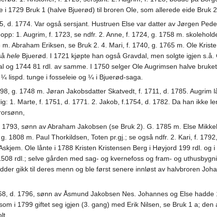
gte i 1729 Bruk 1 (halve Bjuerød) til broren Ole, som allerede eide Bruk 2
 d. 1774. Var også sersjant. Hustruen Else var datter av Jørgen Pede
pp: 1. Augrim, f. 1723, se ndfr. 2. Anne, f. 1724, g. 1758 m. skoleholder
m. Abraham Eriksen, se Bruk 2. 4. Mari, f. 1740, g. 1765 m. Ole Krist
tså
hele
Bjuerød. I 1721 kjøpte han også Gravdal, men solgte igjen s.å. O
g 1744 81 rdl. av samme. I 1750 selger Ole Augrimsen halve bruket f
 ¼ lispd. tunge i fosseleie og ¼ i Bjuerød-saga.
8, g. 1748 m. Jøran Jakobsdatter Skatvedt, f. 1711, d. 1785. Augrim l
g: 1. Marte, f. 1751, d. 1771. 2. Jakob, f.1754, d. 1782. Da han ikke l
brorsønn,
1793, sønn av Abraham Jakobsen (se Bruk 2). G. 1785 m. Else Mikkelsd
 g. 1808 m. Paul Thorkildsen, Toten pr.gj.; se også ndfr. 2. Kari, f. 1
kjem. Ole lånte i 1788 Kristen Kristensen Berg i Høyjord 199 rdl. og i 
to 1508 rdl.; selve gården med sag- og kvernefoss og fram- og uthusbygnin
odder gikk til deres menn og ble først senere innløst av halvbroren Joh
8, d. 1796, sønn av Åsmund Jakobsen Nes. Johannes og Else hadde 1 ba
 som i 1799 giftet seg igjen (3. gang) med Erik Nilsen, se Bruk 1 a; de
lt.