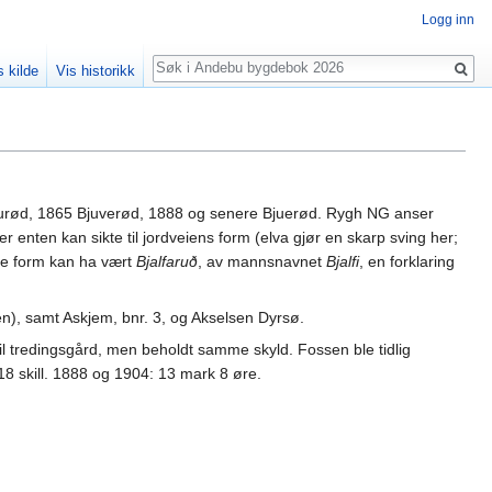
Logg inn
Søk
s kilde
Vis historikk
Bjurød, 1865 Bjuverød, 1888 og senere Bjuerød. Rygh NG anser
 enten kan sikte til jordveiens form (elva gjør en skarp sving her;
le form kan ha vært
Bjalfaruð
, av mannsnavnet
Bjalfi
, en forklaring
ken), samt Askjem, bnr. 3, og Akselsen Dyrsø.
il tredingsgård, men beholdt samme skyld. Fossen ble tidlig
rt 18 skill. 1888 og 1904: 13 mark 8 øre.