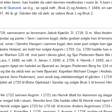
ød etter faren; han hadde da vært dennes medbruker i noen år. 5 barn 
m til
Skatvedt
, se d.g.; se også ndfr., Bruk 2) og Anders, f. 1684; en 
, 46 år gl. Gården blir nå delt; se videre Bruk 1 og Bruk 2.
8; sønnesønn av lensmann Jakob Kjærås. D. 1718. G.m. Mari Andersdat
 Sandar og parter i Sem i samme bygd; dette godset solgte han til len
d. smør i Søndre Haugen i samme bygd; den siste part solgte han igjen
edre Holand; sin lodd her solgte Augrim i 1703. Ca. 1700 hadde han 
r Mørken 120 rdl. mot pant i deres gård, og Sjur Pedersen Bøen fikk i
Lars, f. 1688, se ndfr. 3. Jøran, f. 1690, d. 1705. 4. Henrik, f. 1692, se n
k Augrim kjøpt sin halvdel av Bjuerød av Jørgen Pedersen Berg for 124 
 og ble da altså eier av hele Bjuerød. Kapellan Michael Crøger i Ande
neprest Jens Pedersen), som anså seg odelsberettiget til gården. I 1719
ttet alt 1720 til Østre Gjekstad i Sandar og solgte Bruk 1 til broren Henri
k 1722 sønnen Augrim. I 1721 sto Henrik tiltalt for klammeri og slagsm
var meget folk i stuen. Henriks bror Ole hadde villet få Henrik med hjem 
nrik solgte igjen 1723 for 170 rdl. til broren
Anders Augrimsen
1723—2
juerød: 1. Kristoffer, f. 1725, sersjant. 2. Augrim, f. 1728, bodde på B