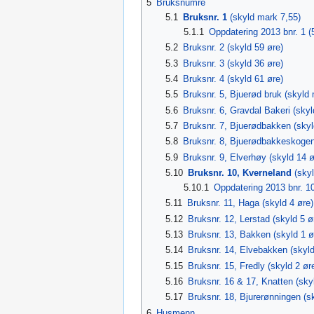
5
Bruksnumre
5.1
Bruksnr. 1
(skyld mark 7,55)
5.1.1
Oppdatering 2013 bnr. 1 (
5.2
Bruksnr. 2 (skyld 59 øre)
5.3
Bruksnr. 3 (skyld 36 øre)
5.4
Bruksnr. 4 (skyld 61 øre)
5.5
Bruksnr. 5, Bjuerød bruk (skyld
5.6
Bruksnr. 6, Gravdal Bakeri (skyl
5.7
Bruksnr. 7, Bjuerødbakken (skyl
5.8
Bruksnr. 8, Bjuerødbakkeskogen
5.9
Bruksnr. 9, Elverhøy (skyld 14 ø
5.10
Bruksnr. 10, Kverneland
(skyl
5.10.1
Oppdatering 2013 bnr. 1
5.11
Bruksnr. 11, Haga (skyld 4 øre)
5.12
Bruksnr. 12, Lerstad (skyld 5 ø
5.13
Bruksnr. 13, Bakken (skyld 1 ø
5.14
Bruksnr. 14, Elvebakken (skyld
5.15
Bruksnr. 15, Fredly (skyld 2 ør
5.16
Bruksnr. 16 & 17, Knatten (sky
5.17
Bruksnr. 18, Bjurerønningen (sk
6
Husmenn