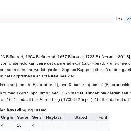
Les
Vi
1593 Biffuerød, 1604 Bieffuerød, 1667 Biurøed, 1723 Biufverød, 1801 
hvor første ledd kan være det gamle adjektiv
bjúgr
«bøyd, krum», hva der
 den mann som har ryddet gården. Sophus Bugge gjetter på at den gam
vnets opprinnelse er altså ikke helt klar.
dals gard), bnr. 5 (Bjuerød bruk), bnr. 6 (bakeren), bnr. 7 (Bjuerødbak
gård med skyld 5 bpd. smør. Ved 1667-matrikuleringen ble gården satt t
akst 1681 nedsatt til 3 ½ lispd. og i 1700 til 2 lispd.). 1838: 6 daler 3 o
yr, høyavling og utsæd
Ungfe
Sauer
Svin
Høylass
Utsæd
Fold
4
10
4