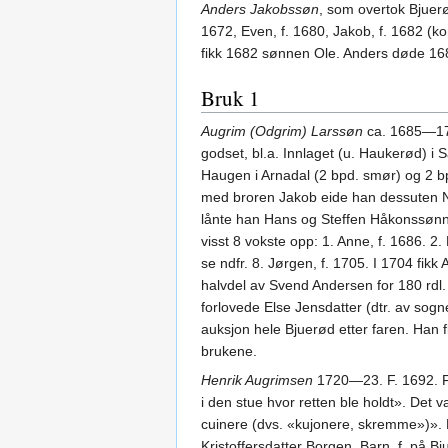
Anders Jakobssøn
, som overtok Bjuer
1672, Even, f. 1680, Jakob, f. 1682 (ko
fikk 1682 sønnen Ole. Anders døde 1687
Bruk 1
Augrim (Odgrim) Larssøn
ca. 1685—171
godset, bl.a. Innlaget (u. Haukerød) i
Haugen i Arnadal (2 bpd. smør) og 2 bp
med broren Jakob eide han dessuten N
lånte han Hans og Steffen Håkonssønne
visst 8 vokste opp: 1. Anne, f. 1686. 2. 
se ndfr. 8. Jørgen, f. 1705. I 1704 fik
halvdel av Svend Andersen for 180 rdl.
forlovede Else Jensdatter (dtr. av sog
auksjon hele Bjuerød etter faren. Han fly
brukene.
Henrik Augrimsen
1720—23. F. 1692. Fik
i den stue hvor retten ble holdt». Det 
cuinere (dvs. «kujonere, skremme»)». He
Kristoffersdatter Borgen. Barn, f. på B