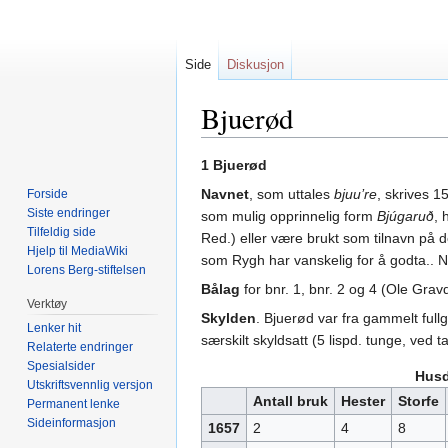
Side
Diskusjon
Bjuerød
Hopp
Hopp
1 Bjuerød
til
til
Navnet
, som uttales
bjuu’re
, skrives 
Forside
navigering
søk
Siste endringer
som mulig opprinnelig form
Bjúgaruð
, 
Tilfeldig side
Red.) eller være brukt som tilnavn på
Hjelp til MediaWiki
som Rygh har vanskelig for å godta.. Na
Lorens Berg-stiftelsen
Bålag
for bnr. 1, bnr. 2 og 4 (Ole Grav
Verktøy
Skylden
. Bjuerød var fra gammelt full
Lenker hit
særskilt skyldsatt (5 lispd. tunge, ved t
Relaterte endringer
Spesialsider
Husd
Utskriftsvennlig versjon
Antall bruk
Hester
Storfe
Permanent lenke
Sideinformasjon
1657
2
4
8