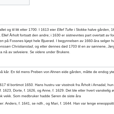
let og til litt etter 1700. I 1613 eier
Ellef Tufte
i Stokke halve gården, 161
Ellef Årholt fortsatt den andre; i 1630 er sistnevntes part overtatt av
en
på Fossnes kjøpt hele Bjuerød. I begynnelsen av 1660-åra selger h
nssøn Christianstad
, og etter dennes død 1703 til en av sønnene,
Jør
fra nå av selveiere. Se videre under Brukere.
i små kår. En tid mens Preben von Ahnen eide gården, måtte de endog y
1617 til bortimot 1650. Hans hustru var visstnok fra Årholt i Arnadal; 
f. 1623, Dorte, f. 1626, og Anne, f. 1629. Det ble etter hvert vanskelig
stnok vekk. Som medbruker hadde Søren de siste åra
her: Anders, f. 1641, se ndfr., og Mari, f. 1644. Han var lenge eneoppsit