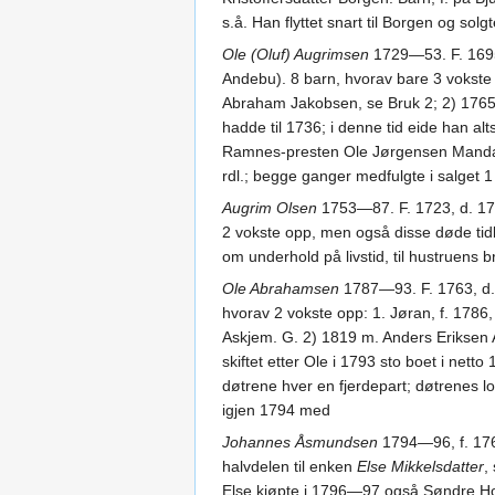
s.å. Han flyttet snart til Borgen og sol
Ole (Oluf) Augrimsen
1729—53. F. 1695,
Andebu). 8 barn, hvorav bare 3 vokste o
Abraham Jakobsen, se Bruk 2; 2) 1765 
hadde til 1736; i denne tid eide han al
Ramnes-presten Ole Jørgensen Mandal o
rdl.; begge ganger medfulgte i salget 1
Augrim Olsen
1753—87. F. 1723, d. 179
2 vokste opp, men også disse døde tidli
om underhold på livstid, til hustruens 
Ole Abrahamsen
1787—93. F. 1763, d. 
hvorav 2 vokste opp: 1. Jøran, f. 1786,
Askjem. G. 2) 1819 m. Anders Eriksen As
skiftet etter Ole i 1793 sto boet i net
døtrene hver en fjerdepart; døtrenes l
igjen 1794 med
Johannes Åsmundsen
1794—96, f. 176
halvdelen til enken
Else Mikkelsdatter
,
Else kjøpte i 1796—97 også Søndre Ho