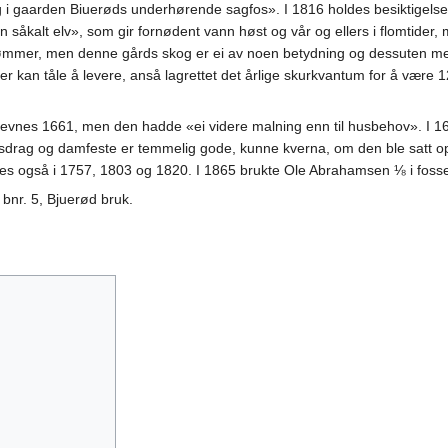
i gaarden Biuerøds underhørende sagfos». I 1816 holdes besiktigelse på
n såkalt elv», som gir fornødent vann høst og vår og ellers i flomtider
mer, men denne gårds skog er ei av noen betydning og dessuten medtat
r kan tåle å levere, anså lagrettet det årlige skurkvantum for å være 1
nevnes 1661, men den hadde «ei videre malning enn til husbehov». I 1
vassdrag og damfeste er temmelig gode, kunne kverna, om den ble satt 
vnes også i 1757, 1803 og 1820. I 1865 brukte Ole Abrahamsen ⅛ i foss
bnr. 5, Bjuerød bruk.