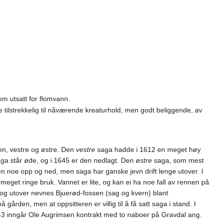
dom utsatt for flomvann.
tilstrekkelig til nåværende kreaturhold, men godt beliggende, av
en, vestre og østre. Den
vestre
saga hadde i 1612 en meget høy
saga står øde, og i 1645 er den nedlagt. Den
østre
saga, som mest
en noe opp og ned, men saga har ganske jevn drift lenge utover. I
meget ringe bruk. Vannet er lite, og kan ei ha noe fall av rennen på
6 og utover nevnes Bjuerød-fossen (sag og kvern) blant
gården, men at oppsitteren er villig til å få satt saga i stand. I
 1743 inngår Ole Augrimsen kontrakt med to naboer på Gravdal ang.