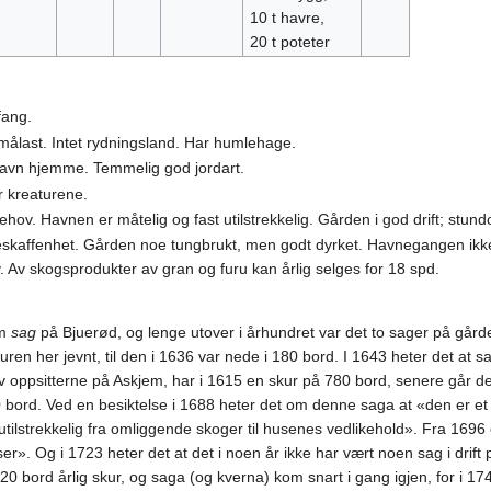
10 t havre,
20 t poteter
fang.
ålast. Intet rydningsland. Har humlehage.
havn hjemme. Temmelig god jordart.
r kreaturene.
sbehov. Havnen er måtelig og fast utilstrekkelig. Gården i god drift; stun
beskaffenhet. Gården noe tungbrukt, men godt dyrket. Havnegangen ikke 
. Av skogsprodukter av gran og furu kan årlig selges for 18 spd.
om
sag
på Bjuerød, og lenge utover i århundret var det to sager på gård
ren her jevnt, til den i 1636 var nede i 180 bord. I 1643 heter det at 
v oppsitterne på Askjem, har i 1615 en skur på 780 bord, senere går d
0 bord. Ved en besiktelse i 1688 heter det om denne saga at «den er et 
 utilstrekkelig fra omliggende skoger til husenes vedlikehold». Fra 169
. Og i 1723 heter det at det i noen år ikke har vært noen sag i drift på 
720 bord årlig skur, og saga (og kverna) kom snart i gang igjen, for i