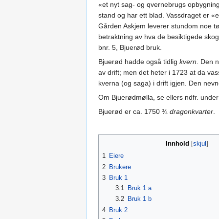
«et nyt sag- og qvernebrugs opbygning 
stand og har ett blad. Vassdraget er «e
Gården Askjem leverer stundom noe tøm
betraktning av hva de besiktigede skoge
bnr. 5, Bjuerød bruk.
Bjuerød hadde også tidlig
kvern
. Den 
av drift; men det heter i 1723 at da 
kverna (og saga) i drift igjen. Den ne
Om Bjuerødmølla, se ellers ndfr. under 
Bjuerød er ca. 1750 ¾
dragonkvarter
.
Innhold
1
Eiere
2
Brukere
3
Bruk 1
3.1
Bruk 1 a
3.2
Bruk 1 b
4
Bruk 2