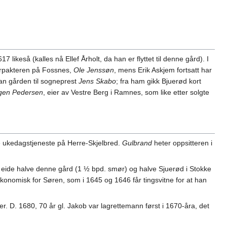
7 likeså (kalles nå Ellef Årholt, da han er flyttet til denne gård). I
 forpakteren på Fossnes,
Ole Jenssøn
, mens Erik Askjem fortsatt har
an gården til sogneprest
Jens Skabo
; fra ham gikk Bjuerød kort
gen Pedersen
, eier av Vestre Berg i Ramnes, som like etter solgte
te ukedagstjeneste på Herre-Skjelbred.
Gulbrand
heter oppsitteren i
hun eide halve denne gård (1 ½ bpd. smør) og halve Sjuerød i Stokke
 økonomisk for Søren, som i 1645 og 1646 får tingsvitne for at han
ter. D. 1680, 70 år gl. Jakob var lagrettemann først i 1670-åra, det