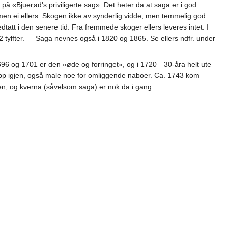
 «Bjuerød's priviligerte sag». Det heter da at saga er i god
, men ei ellers. Skogen ikke av synderlig vidde, men temmelig god.
t i den senere tid. Fra fremmede skoger ellers leveres intet. I
2 tylfter. — Saga nevnes også i 1820 og 1865. Se ellers ndfr. under
696 og 1701 er den «øde og forringet», og i 1720—30-åra helt ute
opp igjen, også male noe for omliggende naboer. Ca. 1743 kom
en, og kverna (såvelsom saga) er nok da i gang.