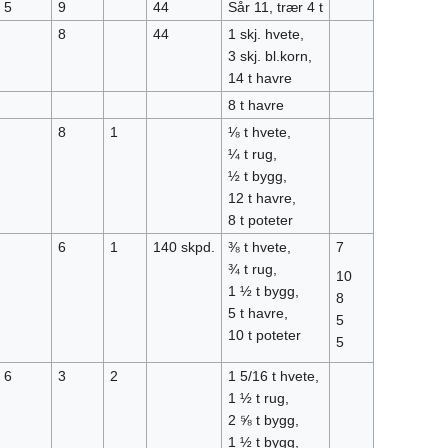
5
9
44
Sår 11, trær 4 t
8
44
1 skj. hvete,
3 skj. bl.korn,
14 t havre
8 t havre
8
1
⅛ t hvete,
¼ t rug,
½ t bygg,
12 t havre,
8 t poteter
6
1
140 skpd.
⅜ t hvete,
7
¾ t rug,
10
1 ½ t bygg,
8
5 t havre,
5
10 t poteter
5
6
3
2
1 5/16 t hvete,
1 ½ t rug,
2 ⅝ t bygg,
1 ½ t bygg,