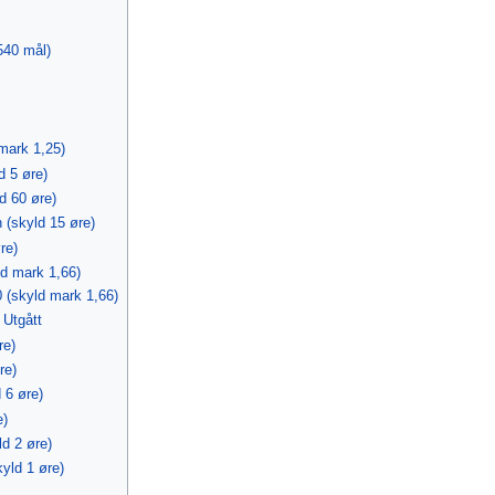
540 mål)
 mark 1,25)
d 5 øre)
d 60 øre)
 (skyld 15 øre)
re)
d mark 1,66)
0 (skyld mark 1,66)
 Utgått
re)
re)
 6 øre)
e)
ld 2 øre)
yld 1 øre)