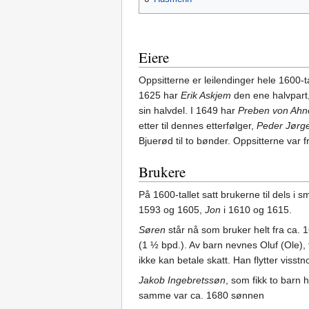
Eiere
Oppsitterne er leilendinger hele 1600-tal
1625 har
Erik Askjem
den ene halvpart, 
sin halvdel. I 1649 har
Preben von Ahn
etter til dennes etterfølger,
Peder Jørge
Bjuerød til to bønder. Oppsitterne var 
Brukere
På 1600-tallet satt brukerne til dels 
1593 og 1605,
Jon
i 1610 og 1615.
Søren
står nå som bruker helt fra ca. 
(1 ½ bpd.). Av barn nevnes Oluf (Ole), 
ikke kan betale skatt. Han flytter vis
Jakob Ingebretssøn
, som fikk to barn 
samme var ca. 1680 sønnen