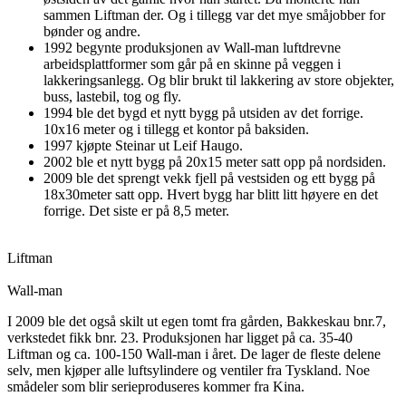
sammen Liftman der. Og i tillegg var det mye småjobber for
bønder og andre.
1992 begynte produksjonen av Wall-man luftdrevne
arbeidsplattformer som går på en skinne på veggen i
lakkeringsanlegg. Og blir brukt til lakkering av store objekter,
buss, lastebil, tog og fly.
1994 ble det bygd et nytt bygg på utsiden av det forrige.
10x16 meter og i tillegg et kontor på baksiden.
1997 kjøpte Steinar ut Leif Haugo.
2002 ble et nytt bygg på 20x15 meter satt opp på nordsiden.
2009 ble det sprengt vekk fjell på vestsiden og ett bygg på
18x30meter satt opp. Hvert bygg har blitt litt høyere en det
forrige. Det siste er på 8,5 meter.
Liftman
Wall-man
I 2009 ble det også skilt ut egen tomt fra gården, Bakkeskau bnr.7,
verkstedet fikk bnr. 23. Produksjonen har ligget på ca. 35-40
Liftman og ca. 100-150 Wall-man i året. De lager de fleste delene
selv, men kjøper alle luftsylindere og ventiler fra Tyskland. Noe
smådeler som blir serieproduseres kommer fra Kina.