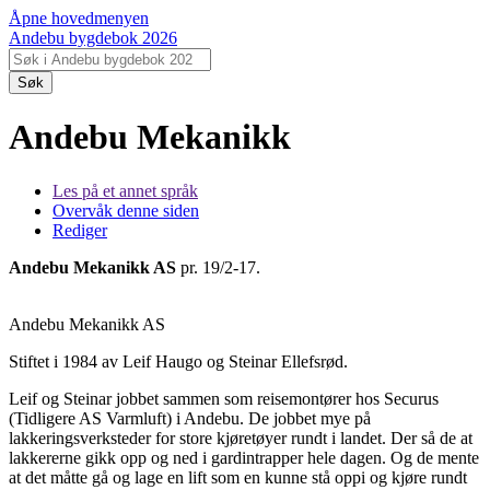
Åpne hovedmenyen
Andebu bygdebok 2026
Søk
Andebu Mekanikk
Les på et annet språk
Overvåk denne siden
Rediger
Andebu Mekanikk AS
pr. 19/2-17.
Andebu Mekanikk AS
Stiftet i 1984 av Leif Haugo og Steinar Ellefsrød.
Leif og Steinar jobbet sammen som reisemontører hos Securus
(Tidligere AS Varmluft) i Andebu. De jobbet mye på
lakkeringsverksteder for store kjøretøyer rundt i landet. Der så de at
lakkererne gikk opp og ned i gardintrapper hele dagen. Og de mente
at det måtte gå og lage en lift som en kunne stå oppi og kjøre rundt