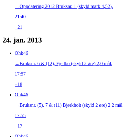
→‎Oppdatering 2012 Bruksnr. 1 (skyld mark 4,52).
21:40
+21
24. jan. 2013
Ohk46
→‎Bruksnr. 6 & (12), Fjellbo (skyld 2 øre) 2,0 mål.
17:57
+18
Ohk46
→‎Bruksnr. (5), 7 & (11) Bjørkholt (skyld 2 øre) 2,2 mål.
17:55
+17
Ohk46