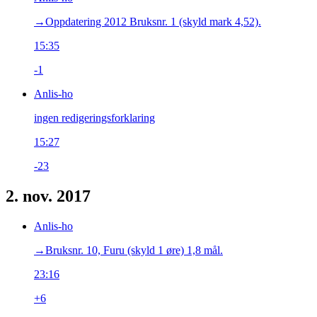
→‎Oppdatering 2012 Bruksnr. 1 (skyld mark 4,52).
15:35
-1
Anlis-ho
ingen redigeringsforklaring
15:27
-23
2. nov. 2017
Anlis-ho
→‎Bruksnr. 10, Furu (skyld 1 øre) 1,8 mål.
23:16
+6