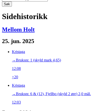
Søk
Sidehistorikk
Mellom Holt
25. jun. 2025
Kristaga
→‎Bruksnr. 1 (skyld mark 4,65)
12:08
+20
Kristaga
→‎Bruksnr. 6 & (12), Fjellbo (skyld 2 øre) 2,0 mål.
12:03