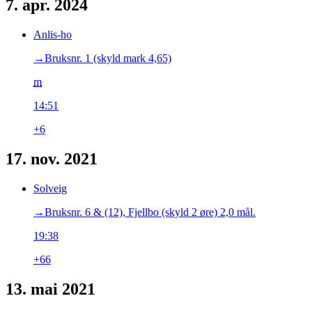
7. apr. 2024
Anlis-ho
→‎Bruksnr. 1 (skyld mark 4,65)
m
14:51
+6
17. nov. 2021
Solveig
→‎Bruksnr. 6 & (12), Fjellbo (skyld 2 øre) 2,0 mål.
19:38
+66
13. mai 2021