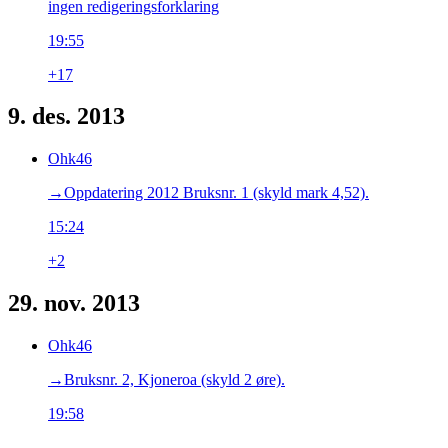
ingen redigeringsforklaring
19:55
+17
9. des. 2013
Ohk46
→‎Oppdatering 2012 Bruksnr. 1 (skyld mark 4,52).
15:24
+2
29. nov. 2013
Ohk46
→‎Bruksnr. 2, Kjoneroa (skyld 2 øre).
19:58