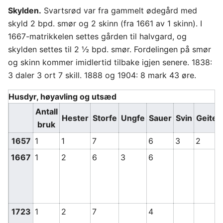
Skylden.
Svartsrød var fra gammelt ødegård med
skyld 2 bpd. smør og 2 skinn (fra 1661 av 1 skinn). I
1667-matrikkelen settes gården til halvgard, og
skylden settes til 2 ½ bpd. smør. Fordelingen på smør
og skinn kommer imidlertid tilbake igjen senere. 1838:
3 daler 3 ort 7 skill. 1888 og 1904: 8 mark 43 øre.
Husdyr, høyavling og utsæd
Antall
Hester
Storfe
Ungfe
Sauer
Svin
Geiter
bruk
1657
1
1
7
6
3
2
1667
1
2
6
3
6
1723
1
2
7
4