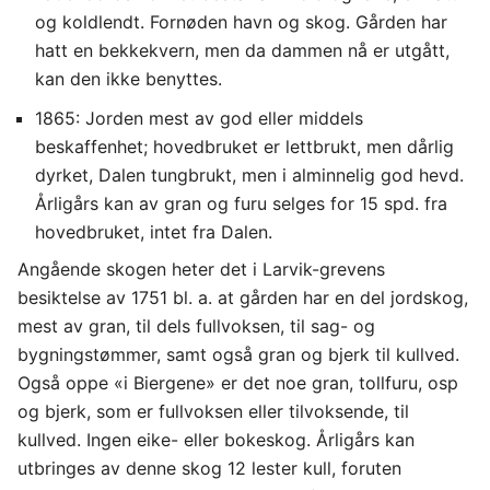
og koldlendt. Fornøden havn og skog. Gården har
hatt en bekkekvern, men da dammen nå er utgått,
kan den ikke benyttes.
1865: Jorden mest av god eller middels
beskaffenhet; hovedbruket er lettbrukt, men dårlig
dyrket, Dalen tungbrukt, men i alminnelig god hevd.
Årligårs kan av gran og furu selges for 15 spd. fra
hovedbruket, intet fra Dalen.
Angående skogen heter det i Larvik-grevens
besiktelse av 1751 bl. a. at gården har en del jordskog,
mest av gran, til dels fullvoksen, til sag- og
bygningstømmer, samt også gran og bjerk til kullved.
Også oppe «i Biergene» er det noe gran, tollfuru, osp
og bjerk, som er fullvoksen eller tilvoksende, til
kullved. Ingen eike- eller bokeskog. Årligårs kan
utbringes av denne skog 12 lester kull, foruten