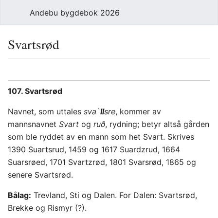
Andebu bygdebok 2026
Svartsrød
107. Svartsrød
Navnet, som uttales
sva`
ll
sre
, kommer av
mannsnavnet
Svart
og
ruð
, rydning; betyr altså gården
som ble ryddet av en mann som het Svart. Skrives
1390 Suartsrud, 1459 og 1617 Suardzrud, 1664
Suarsrøed, 1701 Svartzrød, 1801 Svarsrød, 1865 og
senere Svartsrød.
Bålag:
Trevland, Sti og Dalen. For Dalen: Svartsrød,
Brekke og Rismyr (?).