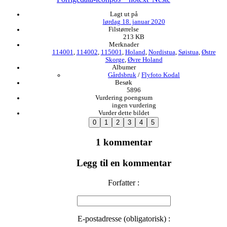
Lagt ut på
lørdag 18. januar 2020
Filstørrelse
213 KB
Merknader
114001
,
114002
,
115001
,
Holand
,
Nordistua
,
Søistua
,
Østre
Skorge
,
Øvre Holand
Albumer
Gårdsbruk
/
Flyfoto Kodal
Besøk
5896
Vurdering poengsum
ingen vurdering
Vurder dette bildet
1 kommentar
Legg til en kommentar
Forfatter :
E-postadresse (obligatorisk) :