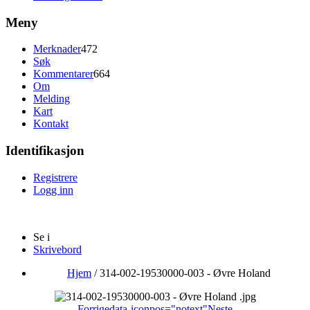
Meny
Merknader
472
Søk
Kommentarer
664
Om
Melding
Kart
Kontakt
Identifikasjon
Registrere
Logg inn
Se i
Skrivebord
Hjem
/
314-002-19530000-003 - Øvre Holand
Forrige
data-iconpos="notext"
Neste