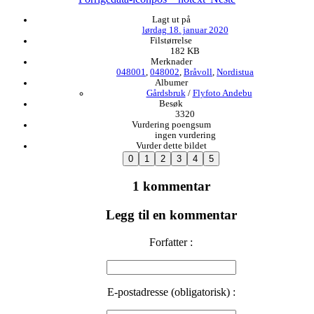
Lagt ut på
lørdag 18. januar 2020
Filstørrelse
182 KB
Merknader
048001
,
048002
,
Bråvoll
,
Nordistua
Albumer
Gårdsbruk
/
Flyfoto Andebu
Besøk
3320
Vurdering poengsum
ingen vurdering
Vurder dette bildet
1 kommentar
Legg til en kommentar
Forfatter :
E-postadresse (obligatorisk) :