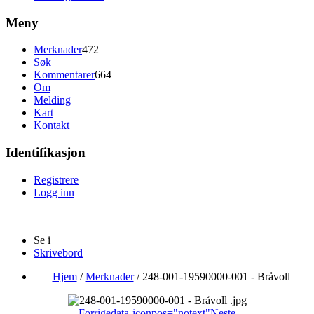
Meny
Merknader
472
Søk
Kommentarer
664
Om
Melding
Kart
Kontakt
Identifikasjon
Registrere
Logg inn
Se i
Skrivebord
Hjem
/
Merknader
/
248-001-19590000-001 - Bråvoll
Forrige
data-iconpos="notext"
Neste