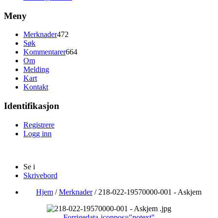
Meny
Merknader
472
Søk
Kommentarer
664
Om
Melding
Kart
Kontakt
Identifikasjon
Registrere
Logg inn
Se i
Skrivebord
Hjem
/
Merknader
/
218-022-19570000-001 - Askjem
Forrige
data-iconpos="notext"