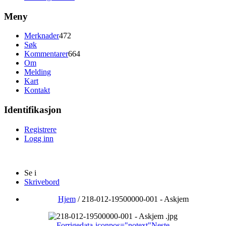
Meny
Merknader
472
Søk
Kommentarer
664
Om
Melding
Kart
Kontakt
Identifikasjon
Registrere
Logg inn
Se i
Skrivebord
Hjem
/
218-012-19500000-001 - Askjem
Forrige
data-iconpos="notext"
Neste