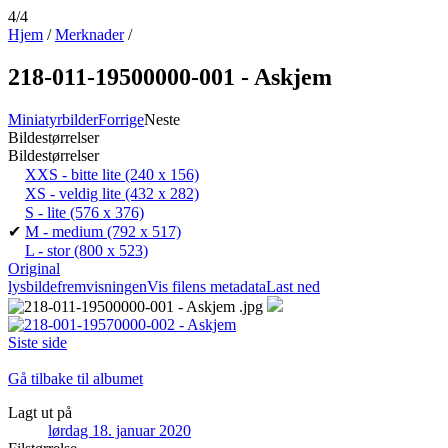
4/4
Hjem
/
Merknader
/
218-011-19500000-001 - Askjem
Miniatyrbilder
Forrige
Neste
Bildestørrelser
Bildestørrelser
XXS - bitte lite
(240 x 156)
XS - veldig lite
(432 x 282)
S - lite
(576 x 376)
✔
M - medium
(792 x 517)
L - stor
(800 x 523)
Original
lysbildefremvisningen
Vis filens metadata
Last ned
Siste side
Gå tilbake til albumet
Lagt ut på
lørdag 18. januar 2020