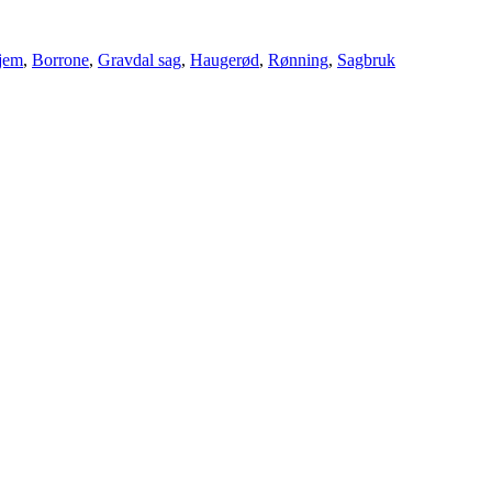
jem
,
Borrone
,
Gravdal sag
,
Haugerød
,
Rønning
,
Sagbruk