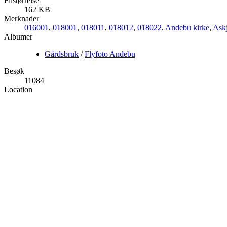
Filstørrelse
162 KB
Merknader
016001
,
018001
,
018011
,
018012
,
018022
,
Andebu kirke
,
Ask
Albumer
Gårdsbruk
/
Flyfoto Andebu
Besøk
11084
Location