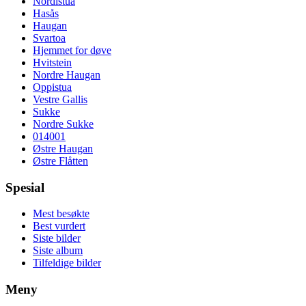
Nordistua
Hasås
Haugan
Svartoa
Hjemmet for døve
Hvitstein
Nordre Haugan
Oppistua
Vestre Gallis
Sukke
Nordre Sukke
014001
Østre Haugan
Østre Flåtten
Spesial
Mest besøkte
Best vurdert
Siste bilder
Siste album
Tilfeldige bilder
Meny