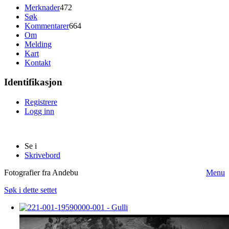
Merknader
472
Søk
Kommentarer
664
Om
Melding
Kart
Kontakt
Identifikasjon
Registrere
Logg inn
Se i
Skrivebord
Fotografier fra Andebu
Menu
Søk i dette settet