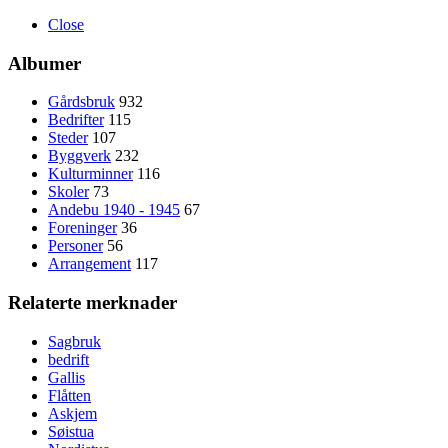
Close
Albumer
Gårdsbruk
932
Bedrifter
115
Steder
107
Byggverk
232
Kulturminner
116
Skoler
73
Andebu 1940 - 1945
67
Foreninger
36
Personer
56
Arrangement
117
Relaterte merknader
Sagbruk
bedrift
Gallis
Flåtten
Askjem
Søistua