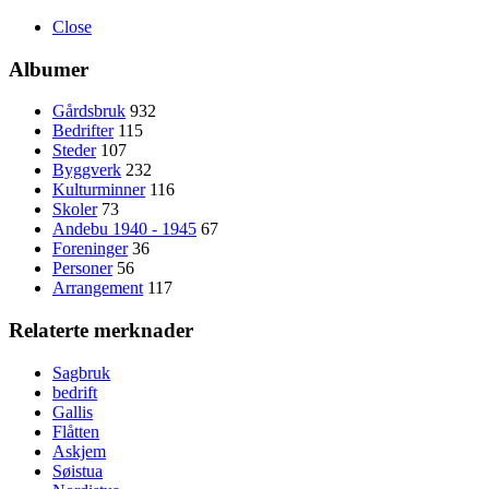
Close
Albumer
Gårdsbruk
932
Bedrifter
115
Steder
107
Byggverk
232
Kulturminner
116
Skoler
73
Andebu 1940 - 1945
67
Foreninger
36
Personer
56
Arrangement
117
Relaterte merknader
Sagbruk
bedrift
Gallis
Flåtten
Askjem
Søistua