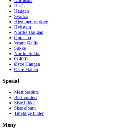
Nordistua
Hasås
Haugan
Svartoa
Hjemmet for døve
Hvitstein
Nordre Haugan
Oppistua
Vestre Gallis
Sukke
Nordre Sukke
014001
Østre Haugan
Østre Flåtten
Spesial
Mest besøkte
Best vurdert
Siste bilder
Siste album
Tilfeldige bilder
Meny