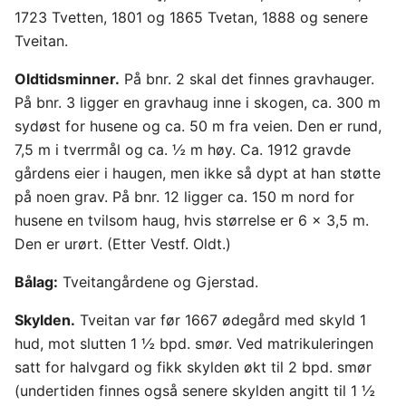
1723 Tvetten, 1801 og 1865 Tvetan, 1888 og senere
Tveitan.
Oldtidsminner.
På bnr. 2 skal det finnes gravhauger.
På bnr. 3 ligger en gravhaug inne i skogen, ca. 300 m
sydøst for husene og ca. 50 m fra veien. Den er rund,
7,5 m i tverrmål og ca. ½ m høy. Ca. 1912 gravde
gårdens eier i haugen, men ikke så dypt at han støtte
på noen grav. På bnr. 12 ligger ca. 150 m nord for
husene en tvilsom haug, hvis størrelse er 6 x 3,5 m.
Den er urørt. (Etter Vestf. Oldt.)
Bålag:
Tveitangårdene og Gjerstad.
Skylden.
Tveitan var før 1667 ødegård med skyld 1
hud, mot slutten 1 ½ bpd. smør. Ved matrikuleringen
satt for halvgard og fikk skylden økt til 2 bpd. smør
(undertiden finnes også senere skylden angitt til 1 ½