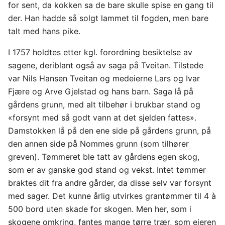
for sent, da kokken sa de bare skulle spise en gang til
der. Han hadde så solgt lammet til fogden, men bare
talt med hans pike.
I 1757 holdtes etter kgl. forordning besiktelse av
sagene, deriblant også av saga på Tveitan. Tilstede
var Nils Hansen Tveitan og medeierne Lars og Ivar
Fjære og Arve Gjelstad og hans barn. Saga lå på
gårdens grunn, med alt tilbehør i brukbar stand og
«forsynt med så godt vann at det sjelden fattes».
Damstokken lå på den ene side på gårdens grunn, på
den annen side på Nommes grunn (som tilhører
greven). Tømmeret ble tatt av gårdens egen skog,
som er av ganske god stand og vekst. Intet tømmer
braktes dit fra andre gårder, da disse selv var forsynt
med sager. Det kunne årlig utvirkes grantømmer til 4 à
500 bord uten skade for skogen. Men her, som i
skogene omkring, fantes mange tørre trær, som eieren