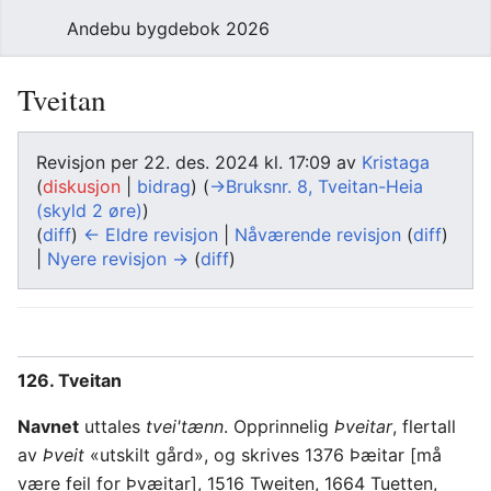
Andebu bygdebok 2026
Tveitan
Revisjon per 22. des. 2024 kl. 17:09 av
Kristaga
(
diskusjon
|
bidrag
)
(
→‎Bruksnr. 8, Tveitan-Heia
(skyld 2 øre)
)
(
diff
)
← Eldre revisjon
|
Nåværende revisjon
(
diff
)
|
Nyere revisjon →
(
diff
)
126. Tveitan
Navnet
uttales
tvei'tænn
. Opprinnelig
Þveitar
, flertall
av
Þveit
«utskilt gård», og skrives 1376 Þæitar [må
være feil for Þvæitar], 1516 Tweiten, 1664 Tuetten,