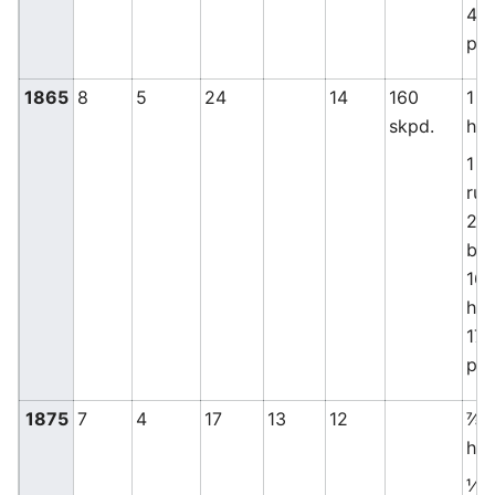
4 t
pot
1865
8
5
24
14
160
1 ⅜
skpd.
hve
1 ⅛
rug
2 
byg
16 
hav
17 
pot
1875
7
4
17
13
12
⅞ t
hve
½ 