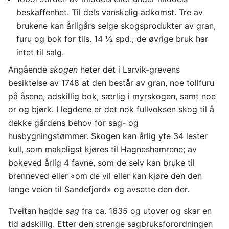
beskaffenhet. Til dels vanskelig adkomst. Tre av
brukene kan årligårs selge skogsprodukter av gran,
furu og bok for tils. 14 ½ spd.; de øvrige bruk har
intet til salg.
Angående
skogen
heter det i Larvik-grevens
besiktelse av 1748 at den består av gran, noe tollfuru
på åsene, adskillig bok, særlig i myrskogen, samt noe
or og bjørk. I legdene er det nok fullvoksen skog til å
dekke gårdens behov for sag- og
husbygningstømmer. Skogen kan årlig yte 34 lester
kull, som makeligst kjøres til Hagneshamrene; av
bokeved årlig 4 favne, som de selv kan bruke til
brenneved eller «om de vil eller kan kjøre den den
lange veien til Sandefjord» og avsette den der.
Tveitan hadde
sag
fra ca. 1635 og utover og skar en
tid adskillig. Etter den strenge sagbruksforordningen