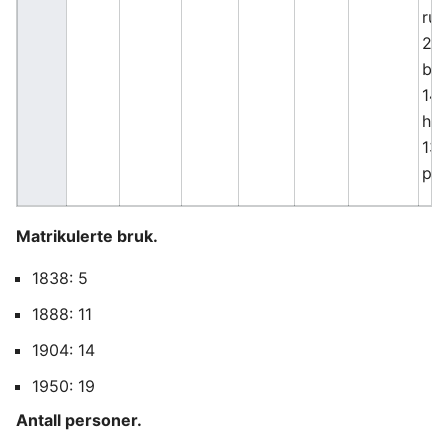
rug
2 ⅛
byg
14 
hav
13 
pot
Matrikulerte bruk.
1838: 5
1888: 11
1904: 14
1950: 19
Antall personer.