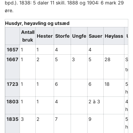
bpd.). 1838: 5 daler 11 skill. 1888 og 1904: 6 mark 29
øre.
Husdyr, høyavling og utsæd
Antall
Hester
Storfe
Ungfe
Sauer
Høylass
Ut
bruk
1657
1
1
4
4
1667
1
2
5
3
5
28
Sår
træ
1723
1
1
6
6
18
5 t
hav
1803
1
1
4
2 à 3
4 t
hav
1835
3
2
7
9
5 t
hav