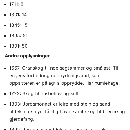
1711: 8
1801: 14
1845: 15
1865: 51
1891: 50
Andre opplysninger.
1667: Granskog til noe sagtømmer og smålast. Til
engens forbedring noe rydningsland, som
oppsitteren er pålagt å opprydde. Har humlehage.
1723: Skog til husbehov og kull.
1803: Jordsmonnet er leire med stein og sand,
tildels noe myr. Tålelig havn, samt skog til brenne og
gjerdefang.
1865: Jorden av middels eller under middels