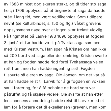
av 1688 minket dog skuren sterkt, og til tider sto saga
helt; i 1706 opplyses på et tingmøte at saga da hadde
stått i lang tid, men vært vedlikeholdt. Som tidligere
nevnt (se Kulturbindet, s. 150 og flg.) våket grevens
oppsynsmenn nøye over at ingen skar trelast ulovlig.
På tingmøtet på Lauve 19/3 1696 opplyses at fogden
3. juni året før hadde vært på Tveitansaga sammen
med Kristen Vestrum. Han spør nå Kristen om han ikke
så 200 bord ved saga eller der omkring. Kristen svarte
at han og fogden hadde ridd forbi Tveitansaga veien
rett fram, men han hadde ingenting sett. Fogden
tilspurte så eieren av saga, Ole Jonsen, om det var så
at han hadde reist til Larvik for å gi fogden en voksen
sau i foræring, for å få beholde de bord som var
påtruffet og få skjære videre. Ole svarte at han etter
lensmannens anmodning hadde reist til Larvik med et
lam for å forære det til eksellensen (greven), men kom