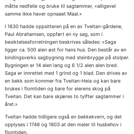
måtte nedfelle og bruke til sagtømmer, «alligevel
samme ikke haver opnaaet Maal.»
I 1830 hadde oppsitteren på en av Tveitan-gårdene,
Paul Abrahamsen, oppført en ny sag, som i
besiktelsesforretningen beskrives således: «Saga
ligger ca. 500 alen øst for hans hus. Den består av en
bindingsverks sagbygning med steinbrygge på stolper.
Bygningen er 14 alen lang og 6 1/2 alen alen bred.
Saga er innrettet med 1 grind og 1 blad. Den drives av
en bekk som kommer fra Tveitan-Heia og kan bare
brukes i flomtiden og bare for eierens skog på
Tveitan. Det kan bare skjæres to tylfter sagtømmer i
året.»
Tveitan hadde tidligere også en
bekkekvern
, og det
opplyses i 1748 og 1803 at den maler til husbehov i
flomtiden.